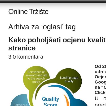
Online Tržište
Arhiva za ‘oglasi’ tag
Kako poboljšati ocjenu kvali
stranice
3 0 komentara
Od 2
odred
Ocjen
Googl
na “C
Click
U o
pred