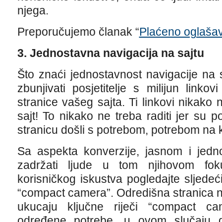
njega.
Preporučujemo članak “
Plaćeno oglašav
3. Jednostavna navigacija na sajtu
Što znaći jednostavnost navigacije na 
zbunjivati posjetitelje s milijun link
stranice vašeg sajta. Ti linkovi nikako 
sajt! To nikako ne treba raditi jer su p
stranicu došli s potrebom, potrebom na k
Sa aspekta konverzije, jasnom i jedn
zadržati ljude u tom njihovom fok
korisničkog iskustva pogledajte sljedeć
“compact camera”. Odredišna stranica na 
ukucaju ključne riječi “compact ca
određene potrebe, u ovom slučaju da