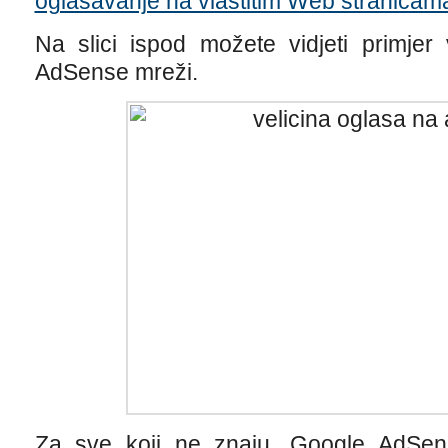
oglašavanje na vlastitim Web stranicam
Na slici ispod možete vidjeti primjer
AdSense mreži.
Za sve koji ne znaju, Google AdSen