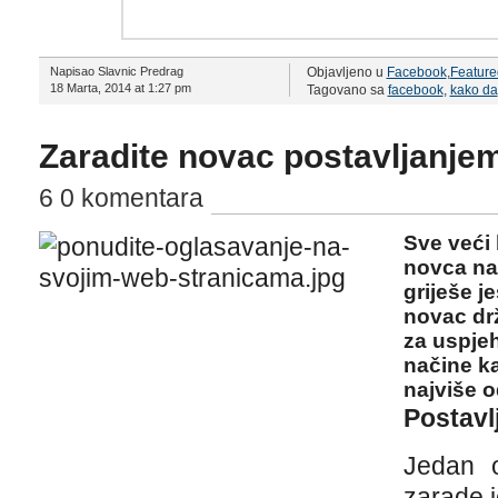
Napisao Slavnic Predrag
Objavljeno u
Facebook
,
Feature
18 Marta, 2014 at 1:27 pm
Tagovano sa
facebook
,
kako da
Zaradite novac postavljanje
6 0 komentara
Sve veći b
novca na
griješe j
novac dr
za uspjeh
načine ka
najviše 
Postavl
Jedan o
zarade j