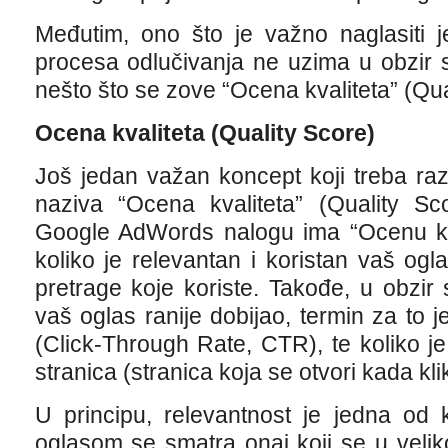
Međutim, ono što je važno naglasiti j
procesa odlučivanja ne uzima u obzir 
nešto što se zove “Ocena kvaliteta” (Qua
Ocena kvaliteta (Quality Score)
Još jedan važan koncept koji treba ra
naziva “Ocena kvaliteta” (Quality Sc
Google AdWords nalogu ima “Ocenu kva
koliko je relevantan i koristan vaš ogl
pretrage koje koriste. Takođe, u obzir 
vaš oglas ranije dobijao, termin za to j
(Click-Through Rate, CTR), te koliko j
stranica (stranica koja se otvori kada kli
U principu, relevantnost je jedna od k
oglasom se smatra onaj koji se u veli