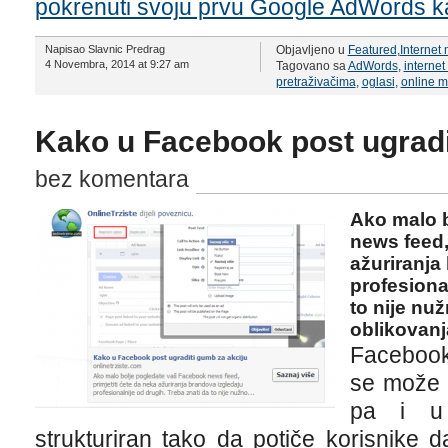
pokrenuti svoju prvu Google AdWords k
Napisao Slavnic Predrag
Objavljeno u
Featured
,
Internet
4 Novembra, 2014 at 9:27 am
Tagovano sa
AdWords
,
internet
pretraživačima
,
oglasi
,
online m
Kako u Facebook post ugradi
bez komentara
Ako malo 
news feed,
ažuriranja
profesiona
to nije nu
oblikovanja
Facebook
se može 
pa i u 
strukturiran tako da potiče korisnike 