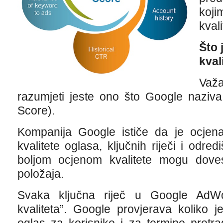
koji
kval
Što 
kval
Važ
razumjeti jeste ono što Google naziva 
Score).
Kompanija Google ističe da je ocjena 
kvalitete oglasa, ključnih riječi i odre
boljom ocjenom kvalitete mogu dovest
položaja.
Svaka ključna riječ u Google AdW
kvaliteta”. Google provjerava koliko j