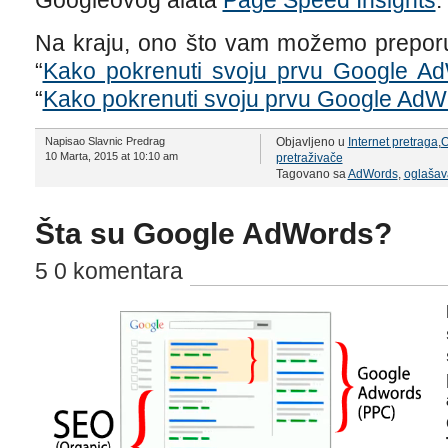
Googleovog alata
Page Speed Insights
.
Na kraju, ono što vam možemo preporuči
“
Kako pokrenuti svoju prvu Google A
“
Kako pokrenuti svoju prvu Google AdW
Napisao Slavnic Predrag
Objavljeno u
Internet pretraga
,
O
10 Marta, 2015 at 10:10 am
pretraživače
Tagovano sa
AdWords
,
oglašav
Šta su Google AdWords?
5 0 komentara