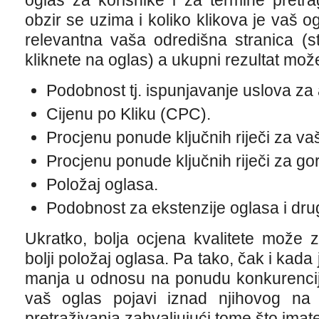
oglas za korisnike i za termine pretra
obzir se uzima i koliko klikova je vaš og
relevantna vaša odredišna stranica (s
kliknete na oglas) a ukupni rezultat može
Podobnost tj. ispunjavanje uslova za 
Cijenu po Kliku (CPC).
Procjenu ponude ključnih riječi za va
Procjenu ponude ključnih riječi za gorn
Položaj oglasa.
Podobnost za ekstenzije oglasa i dru
Ukratko, bolja ocjena kvalitete može z
bolji položaj oglasa. Pa tako, čak i ka
manja u odnosu na ponudu konkurencij
vaš oglas pojavi iznad njihovog na 
pretraživanja zahvaljujući tome što imate