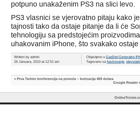
potpuno unakaženim PS3 na slici levo.
PS3 vlasnici se vjerovatno pitaju kako je
tajnosti tako da ostaje pitanje da li će Son
tehnologiju sa predstojećim proizvodima
uhakovanim iPhone, što svakako ostaje 
Written by admin
Objavljeno u
Gadžeti
,
Generalno
,
iP
26 Januara, 2010 at 12:51 am
Tagovano sa
hackovanje
,
playstati
«
Prva Twitter konferencija na pomolu – kotizacija 469 dolara
Google Reader s
OnlineTrziste.