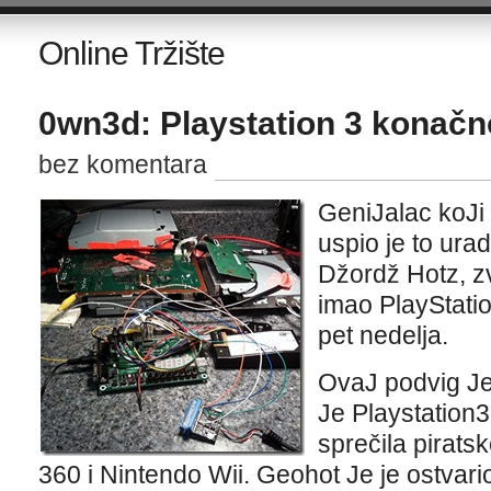
Online Tržište
0wn3d: Playstation 3 konač
bez komentara
GeniJalac koJi
uspio je to ura
Džordž Hotz, z
imao PlayStatio
pet nedelja.
OvaJ podvig Je
Je Playstation3
sprečila pirats
360 i Nintendo Wii. Geohot Je je ostvari