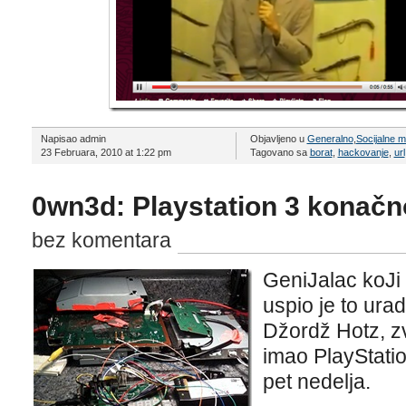
Napisao admin
Objavljeno u
Generalno
,
Socijalne 
23 Februara, 2010 at 1:22 pm
Tagovano sa
borat
,
hackovanje
,
url
0wn3d: Playstation 3 konač
bez komentara
GeniJalac koJi
uspio je to ura
Džordž Hotz, z
imao PlayStatio
pet nedelja.