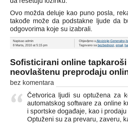
da resetuju lozinku.
Ovo možda deluje kao puno posla, reka
takođe može da podstakne ljude da bud
odgovorima koje su izabrali.
Napisao admin
Objavljeno u
Akvizicije
,
Generalno
,
I
8 Marta, 2010 at 5:15 pm
Tagovano sa
bezbednost
,
email
,
ha
Sofisticirani online tapkaroši
neovlaštenu preprodaju onlin
bez komentara
Četvorica ljudi su optužena za k
automatskog software za online k
i sportske događaje, kao i prodaju i
Optuženi su za prevaru, zaveru, k