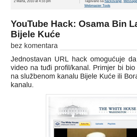
2 Marta, 2010 at 4:33 pm
Tagovano sa
hackovanje
,
Message
Webmaster Tools
YouTube Hack: Osama Bin L
Bijele Kuće
bez komentara
Jednostavan URL hack omogućuje da s
video na tuđi profil/kanal. Primjer bi 
na službenom kanalu Bijele Kuće ili Bor
kanalu.