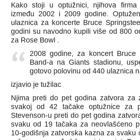
Kako stoji u optužnici, njihova firma
između 2002 i 2009 godine. Optuženi
ulaznica za koncerte Bruce Springste
godini su navodno kupili više od 800 
za Rose Bowl .
2008 godine, za koncert Bruce 
Band-a na Giants stadionu, uspe
gotovo polovinu od 440 ulaznica naj
izjavio je tužilac
Njima preti do pet godina zatvora za
svakoj od 42 tačake optužnice za p
Stevenson-u preti do pet godina zatvor
svaku od 19 tačaka za neovlašćeno pr
10-godišnja zatvorska kazna za svaku 