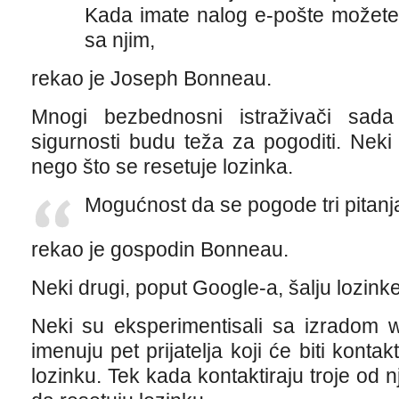
Kada imate nalog e-pošte možete 
sa njim,
rekao je Joseph Bonneau.
Mnogi bezbednosni istraživači sada
sigurnosti budu teža za pogoditi. Neki r
nego što se resetuje lozinka.
Mogućnost da se pogode tri pitanja 
rekao je gospodin Bonneau.
Neki drugi, poput Google-a, šalju lozink
Neki su eksperimentisali sa izradom w
imenuju pet prijatelja koji će biti konta
lozinku. Tek kada kontaktiraju troje od n