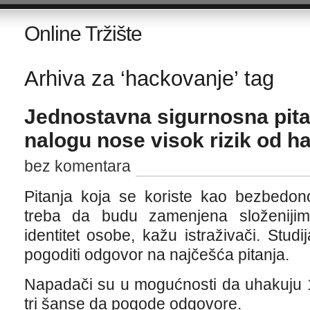
Online Tržište
Arhiva za ‘hackovanje’ tag
Jednostavna sigurnosna pita
nalogu nose visok rizik od h
bez komentara
Pitanja koja se koriste kao bezbedon
treba da budu zamenjena složenijim
identitet osobe, kažu istraživači. Stud
pogoditi odgovor na najčešća pitanja.
Napadači su u mogućnosti da uhakuju 1
tri šanse da pogode odgovore.