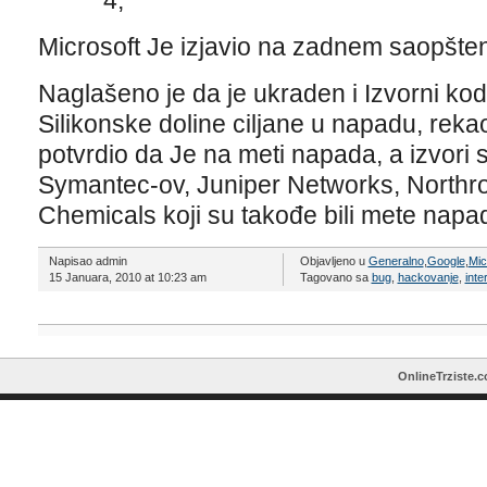
4,
Microsoft Je izjavio na zadnem saopšten
Naglašeno je da je ukraden i Izvorni ko
Silikonske doline ciljane u napadu, reka
potvrdio da Je na meti napada, a izvori 
Symantec-ov, Juniper Networks, North
Chemicals koji su takođe bili mete napa
Napisao admin
Objavljeno u
Generalno
,
Google
,
Mic
15 Januara, 2010 at 10:23 am
Tagovano sa
bug
,
hackovanje
,
inte
OnlineTrziste.