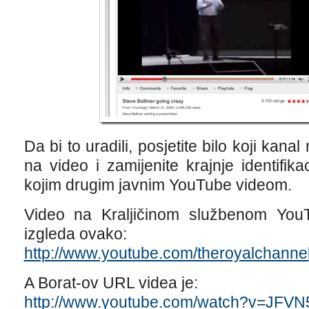
Da bi to uradili, posjetite bilo koji kana
na video i zamijenite krajnje identifik
kojim drugim javnim YouTube videom.
Video na Kraljičinom službenom You
izgleda ovako:
http://www.youtube.com/theroyalchann
A Borat-ov URL videa je:
http://www.youtube.com/watch?v=JFVN