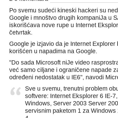
Po svemu sudeći kineski hackeri su ne
Google i mnoštvo drugih kompaniJa u SAD
iskorišćava nove rupe u Internet Eksplor
četvrtak.
Google je izjavio da je Internet Explore
korišćen u napadima na Google.
"Do sada Microsoft niJe video rasprostr
već samo ciljane i ograničene napade za 
određeni nedostatak u IE6", navodi Micr
Sve u svemu, trenutni problem o
softvere: Internet Eksplorer 6 IE-7
Windows, Server 2003 Server 2008
servisnim paketom 1 za Windows 