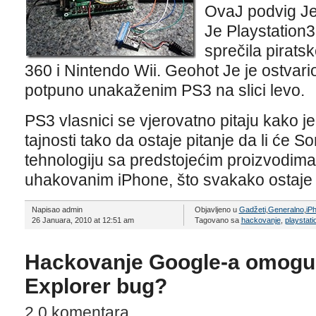
OvaJ podvig Je
Je Playstation3
sprečila pirats
360 i Nintendo Wii. Geohot Je je ostvari
potpuno unakaženim PS3 na slici levo.
PS3 vlasnici se vjerovatno pitaju kako je
tajnosti tako da ostaje pitanje da li će Son
tehnologiju sa predstojećim proizvodima
uhakovanim iPhone, što svakako ostaje 
Napisao admin
Objavljeno u
Gadžeti
,
Generalno
,
iP
26 Januara, 2010 at 12:51 am
Tagovano sa
hackovanje
,
playstati
Hackovanje Google-a omoguć
Explorer bug?
2 0 komentara