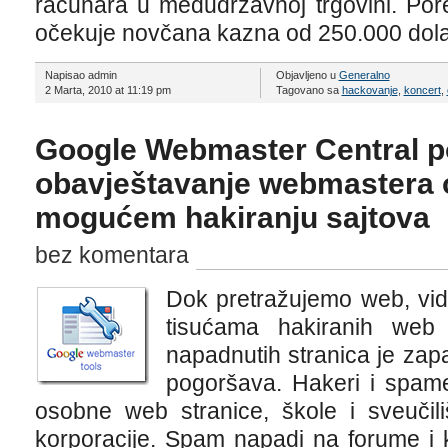
računara u međudržavnoj trgovini. Por
očekuje novčana kazna od 250.000 dolar
Napisao admin
Objavljeno u
Generalno
2 Marta, 2010 at 11:19 pm
Tagovano sa
hackovanje
,
koncert
,
Google Webmaster Central p
obavještavanje webmastera o
mogućem hakiranju sajtova
bez komentara
Dok pretražujemo web, vid
tisućama hakiranih web 
napadnutih stranica je zap
pogoršava. Hakeri i spame
osobne web stranice, škole i sveučiliš
korporacije. Spam napadi na forume i k