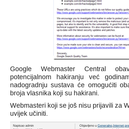
Google Webmaster Central obav
potencijalnom hakiranju već godin
nadogradnju sustava će omogućiti ob
broja vlasnika koji su hakirani.
Webmasteri koji se još nisu prijavili za
uvijek učiniti.
Napisao admin
Objavljeno u
Generalno
,
Internet pr