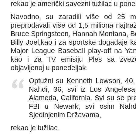
rekao je američki savezni tužilac u pone
Navodno, su zaradili više od 25 mi
preprodavali više od 1,5 miliona najtra
Bruce Springsteen, Hannah Montana, Bon
Billy Joel,kao i za sportske događaje 
Major League Baseball play-off na Ya
kao i za TV emisiju Ples sa zvezd
objavljenoj u ponedeljak.
Optužni su Kenneth Lowson, 40, K
Nahdi, 36, svi iz Los Angelesa
Alameda, California. Svi su se pr
FBI u Newark, svi osim Nahdi
Sjedinjenim Državama,
rekao je tužilac.