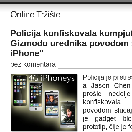
Online Tržište
Policija konfiskovala kompj
Gizmodo urednika povodom sl
iPhone"
bez komentara
Policija je pret
a Jason Chen-a
prošle nedel
konfiskovala
povodom sluča
je gadget bl
prototip, čije je 