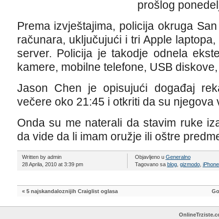
prošlog ponedel
Prema izvještajima, policija okruga San
računara, uključujući i tri Apple laptopa
server. Policija je takodje odnela ekst
kamere, mobilne telefone, USB diskove,
Jason Chen je opisujući događaj rek
večere oko 21:45 i otkriti da su njegova
Onda su me naterali da stavim ruke iza
da vide da li imam oružje ili oštre pred
Written by admin
Objavljeno u
Generalno
28 Aprila, 2010 at 3:39 pm
Tagovano sa
blog
,
gizmodo
,
iPhon
«
5 najskandaloznijih Craiglist oglasa
Go
OnlineTrziste.