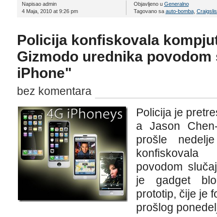
Napisao admin
Objavljeno u
Generalno
4 Maja, 2010 at 9:26 pm
Tagovano sa
auto-bomba
,
Craigslis
Policija konfiskovala kompj
Gizmodo urednika povodom sl
iPhone"
bez komentara
Policija je pret
a Jason Chen-a
prošle nedel
konfiskovala
povodom sluča
je gadget bl
prototip, čije je 
prošlog ponedel