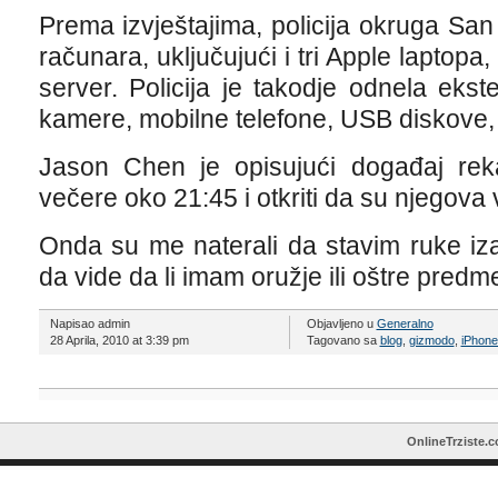
Prema izvještajima, policija okruga San
računara, uključujući i tri Apple laptopa
server. Policija je takodje odnela ekst
kamere, mobilne telefone, USB diskove,
Jason Chen je opisujući događaj rek
večere oko 21:45 i otkriti da su njegova
Onda su me naterali da stavim ruke iza
da vide da li imam oružje ili oštre pred
Napisao admin
Objavljeno u
Generalno
28 Aprila, 2010 at 3:39 pm
Tagovano sa
blog
,
gizmodo
,
iPhon
OnlineTrziste.