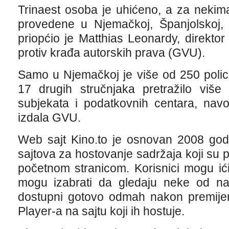
Trinaest osoba je uhićeno, a za nekima
provedene u Njemačkoj, Španjolskoj, 
priopćio je Matthias Leonardy, direkt
protiv krađa autorskih prava (GVU).
Samo u Njemačkoj je više od 250 polica
17 drugih stručnjaka pretražilo viš
subjekata i podatkovnih centara, navo
izdala GVU.
Web sajt Kino.to je osnovan 2008 godi
sajtova za hostovanje sadržaja koji su
početnom stranicom. Korisnici mogu ić
mogu izabrati da gledaju neke od najn
dostupni gotovo odmah nakon premijere
Player-a na sajtu koji ih hostuje.