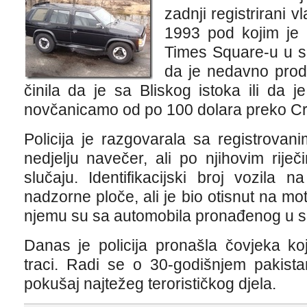
zadnji registrirani v
1993 pod kojim je
Times Square-u u su
da je nedavno prod
činila da je sa Bliskog istoka ili da 
novčanicamo od po 100 dolara preko Cra
Policija je razgovarala sa registrovan
nedjelju navečer, ali po njihovim rije
slučaju. Identifikacijski broj vozila 
nadzorne ploče, ali je bio otisnut na mo
njemu su sa automobila pronađenog u se
Danas je policija pronašla čovjeka ko
traci. Radi se o 30-godišnjem pakista
pokušaj najtežeg terorističkog djela.