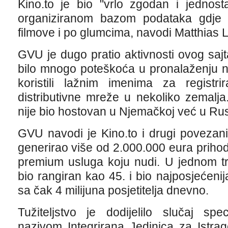
Kino.to je bio "vrlo zgodan i jednost
organiziranom bazom podataka gdje ko
filmove i po glumcima, navodi Matthias 
GVU je dugo pratio aktivnosti ovog saj
bilo mnogo poteškoća u pronalaženju nj
koristili lažnim imenima za registri
distributivne mreže u nekoliko zemalj
nije bio hostovan u Njemačkoj već u Rusi
GVU navodi je Kino.to i drugi povezani s
generirao više od 2.000.000 eura priho
premium usluga koju nudi. U jednom tr
bio rangiran kao 45. i bio najposjećen
sa čak 4 milijuna posjetitelja dnevno.
Tužiteljstvo je dodijelilo slučaj sp
nazivom Integrirana Jedinica za Istrag