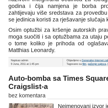
godina i čija namjena je borba proti
zahtijevaju više sredstava za provedbu
se jedinica koristi za rješavanje slučaja
Osim optužbi za kršenje autorskih pra
moga suočiti i sa optužbama za utaju p
o tome koliko je prihoda od oglašava
Matthias Leonardy.
Napisao admin
Objavljeno u
Generalno
,
Internet z
9 Juna, 2011 at 1:45 pm
Tagovano sa
film
,
gašenje sajtova
,
Auto-bomba sa Times Square
Craigslist-a
bez komentara
Neimenovani izvor j