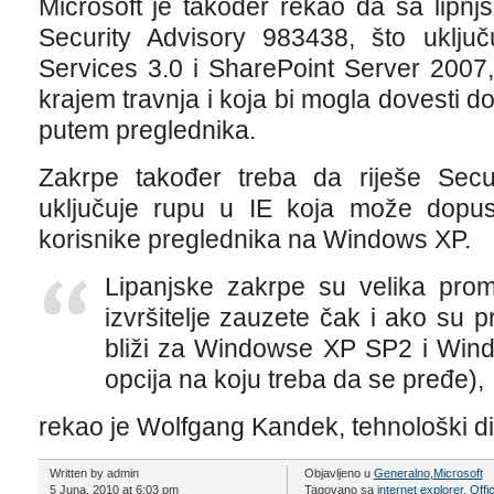
Microsoft je također rekao da sa lipnj
Security Advisory 983438, što uključ
Services 3.0 i SharePoint Server 2007,
krajem travnja i koja bi mogla dovesti d
putem preglednika.
Zakrpe također treba da riješe Secur
uključuje rupu u IE koja može dopust
korisnike preglednika na Windows XP.
Lipanjske zakrpe su velika prom
izvršitelje zauzete čak i ako su 
bliži za Windowse XP SP2 i Win
opcija na koju treba da se pređe),
rekao je Wolfgang Kandek, tehnološki di
Written by admin
Objavljeno u
Generalno
,
Microsoft
5 Juna, 2010 at 6:03 pm
Tagovano sa
internet explorer
,
Offi