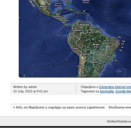
Written by admin
Objavljeno u
Generalno
,
Internet pr
10 Jula, 2010 at 9:01 pm
Tagovano sa
fotografija
,
Google Ma
«
AOL-ov MapQuest u zagrljaju sa open source zajednicom
Društvena mrež
OnlineTrziste.