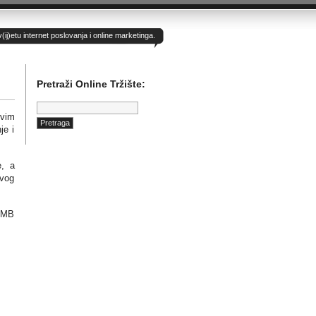
)etu internet poslovanja i online marketinga.
Pretraži Online Tržište:
Pretraga:
svim
je i
e, a
ovog
11MB