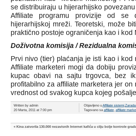
se distribuiraju u hijerarhijsko povezanu
Affiliate programu provizije od se
hijerarhijskoj mreži. Teoretski, može bi
praktično postoje ograničenja kao i ko
Doživotna komisija / Rezidualna komis
Prvi nivo (tier) plaćanja je isti kao i ko
Affiliate marketeri mogi da dobiju prov
kupac obavi na sajtu trgovca, bez ik
profitabilno za affiliate marketera jer 
vrednost od svakog kupca kojeg pošalje 
Written by admin
Objavljeno u
Affiliate sistemi
,
Zarada 
20 Marta, 2011 at 7:00 pm
Tagovano sa
affiliate
,
affiliate marke
«
Kina zatvorila 130.000 nezavisnih Internet kafića u cilju bolje kontrole građ