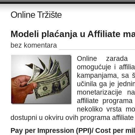
Online Tržište
Modeli plaćanja u Affiliate m
bez komentara
Online zarada k
omogućuje i affili
kampanjama, sa š
učinila ga je jedn
monetarizacije na
affiliate programa
nekoliko vrsta m
dostupni u okviru ovih programa affiliat
Pay per Impression (PPI)/ Cost per mi