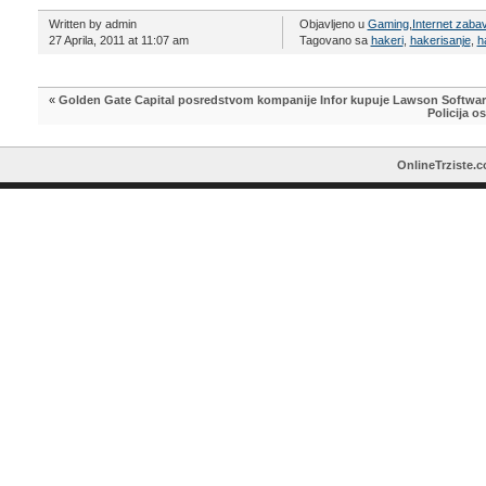
Written by admin
Objavljeno u
Gaming
,
Internet zaba
27 Aprila, 2011 at 11:07 am
Tagovano sa
hakeri
,
hakerisanje
,
h
«
Golden Gate Capital posredstvom kompanije Infor kupuje Lawson Software 
Policija o
OnlineTrziste.