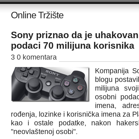
Online Tržište
Sony priznao da je uhakovan 
podaci 70 milijuna korisnika
3 0 komentara
Kompanija So
blogu postavi
milijuna svo
osobni podaci
imena, adre
rođenja, lozinke i korisnička imena za Pl
kao i ostale podatke, nakon haker
"neovlaštenoj osobi".