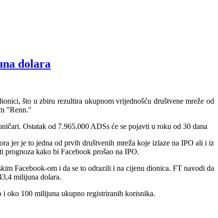
una dolara
ionici, što u zbiru rezultira ukupnom vrijednošću društvene mreže od
om "Renn."
čari. Ostatak od 7.965.000 ADSs će se pojavti u roku od 30 dana
ra jer je to jedna od prvih društvenih mreža koje izlaze na IPO ali i iz
aviti prognoza kako bi Facebook prošao na IPO.
skim Facebook-om i da se to odrazili i na cijenu dionica. FT navodi da
3,4 milijuna dolara.
 oko 100 milijuna ukupno registriranih korisnika.