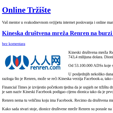
Online Tržište
Vaš mentor u svakodnevnom sv(ij)etu internet poslovanja i online mar
Kineska društvena mreža Renren na burzi a
bez komentara
Kineski društvena mreža Ren
743,4 milijuna dolara. Dio
Od 53.100.000 ADSs koje se
U posljednjih nekoliko dana 
razloga što je Renren, može se reći Kineska verzija Facebook-a, tako 
Financial Times je izvijestio početkom tjedna da je uspjeh ne tržištu
je sam naziv Kineski Facebook podigao cijenu dionica tako da je prvo
Renren nema tu veličinu koju ima Facebook. Recimo da društvena mrež
Kako sada stvari stoje, dionice društvene mreže Renren su porasle na 