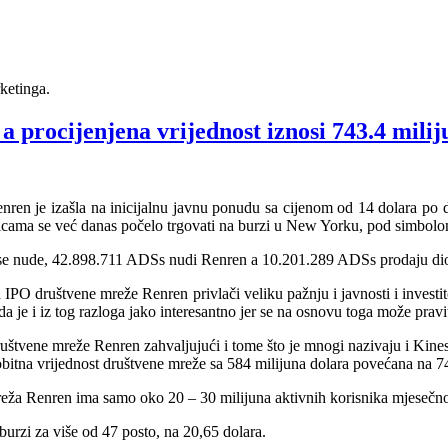
ketinga.
 procijenjena vrijednost iznosi 743.4 milij
ren je izašla na inicijalnu javnu ponudu sa cijenom od 14 dolara po d
nicama se već danas počelo trgovati na burzi u New Yorku, pod simbol
 nude, 42.898.711 ADSs nudi Renren a 10.201.289 ADSs prodaju dioni
IPO društvene mreže Renren privlači veliku pažnju i javnosti i investito
da je i iz tog razloga jako interesantno jer se na osnovu toga može pr
 društvene mreže Renren zahvaljujući i tome što je mnogi nazivaju i Kine
bitna vrijednost društvene mreže sa 584 milijuna dolara povećana na 74
a Renren ima samo oko 20 – 30 milijuna aktivnih korisnika mjesečno i
burzi za više od 47 posto, na 20,65 dolara.