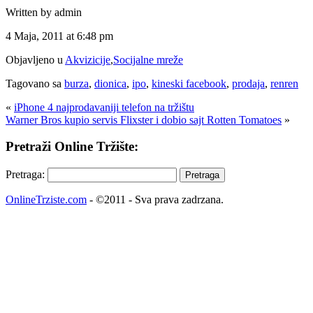
Written by admin
4 Maja, 2011 at 6:48 pm
Objavljeno u
Akvizicije
,
Socijalne mreže
Tagovano sa
burza
,
dionica
,
ipo
,
kineski facebook
,
prodaja
,
renren
«
iPhone 4 najprodavaniji telefon na tržištu
Warner Bros kupio servis Flixster i dobio sajt Rotten Tomatoes
»
Pretraži Online Tržište:
Pretraga:
OnlineTrziste.com
- ©2011 - Sva prava zadrzana.