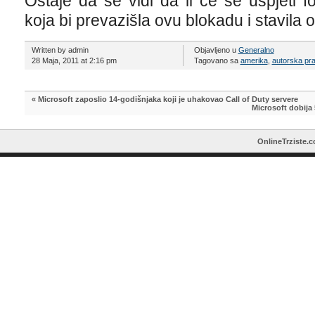
Ostaje da se vidi da li će se uspjeti f
koja bi prevazišla ovu blokadu i stavila 
Written by admin
Objavljeno u
Generalno
28 Maja, 2011 at 2:16 pm
Tagovano sa
amerika
,
autorska pr
«
Microsoft zaposlio 14-godišnjaka koji je uhakovao Call of Duty servere
Microsoft dobija
OnlineTrziste.