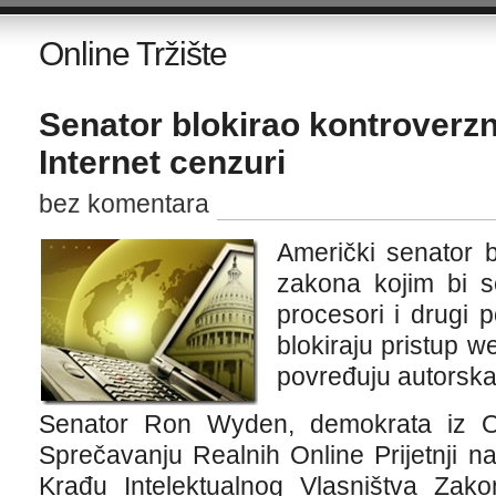
Online Tržište
Senator blokirao kontroverzn
Internet cenzuri
bez komentara
Američki senator b
zakona kojim bi se 
procesori i drugi p
blokiraju pristup 
povređuju autorska
Senator Ron Wyden, demokrata iz O
Sprečavanju Realnih Online Prijetnji n
Krađu Intelektualnog Vlasništva Zako