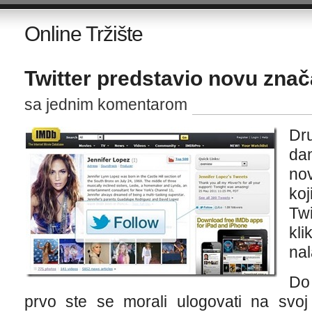
Online Tržište
Twitter predstavio novu zna
sa jednim komentarom
Dr
dan
no
koj
Tw
kli
nal
Do 
prvo ste se morali ulogovati na svoj 