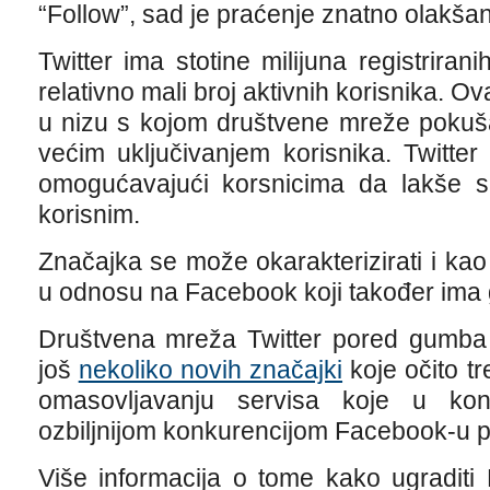
“Follow”, sad je praćenje znatno olakša
Twitter ima stotine milijuna registriran
relativno mali broj aktivnih korisnika. O
u nizu s kojom društvene mreže pokuš
većim uključivanjem korisnika. Twitte
omogućavajući korsnicima da lakše sli
korisnim.
Značajka se može okarakterizirati i kao
u odnosu na Facebook koji također ima
Društvena mreža Twitter pored gumba 
još
nekoliko novih značajki
koje očito t
omasovljavanju servisa koje u kona
ozbiljnijom konkurencijom Facebook-u pa 
Više informacija o tome kako ugraditi