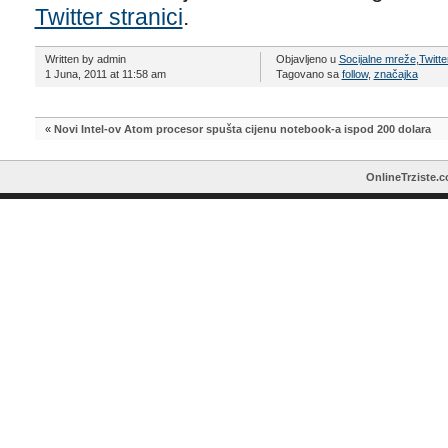
Twitter stranici
.
Written by admin
Objavljeno u
Socijalne mreže
,
Twitte
1 Juna, 2011 at 11:58 am
Tagovano sa
follow
,
značajka
«
Novi Intel-ov Atom procesor spušta cijenu notebook-a ispod 200 dolara
OnlineTrziste.