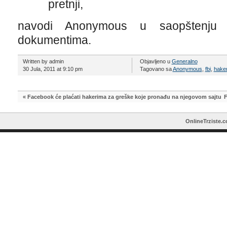
pretnji,
navodi Anonymous u saopštenju 
dokumentima.
Written by admin
Objavljeno u
Generalno
30 Jula, 2011 at 9:10 pm
Tagovano sa
Anonymous
,
fbi
,
hake
«
Facebook će plaćati hakerima za greške koje pronađu na njegovom sajtu
F
OnlineTrziste.