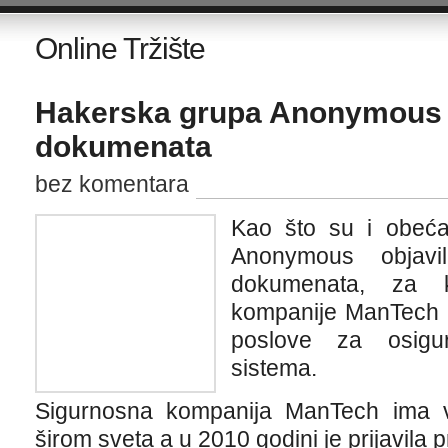
Online Tržište
Hakerska grupa Anonymous 
dokumenata
bez komentara
Kao što su i obeća
Anonymous objavi
dokumenata, za 
kompanije ManTech k
poslove za osigur
sistema.
Sigurnosna kompanija ManTech ima v
širom sveta a u 2010 godini je prijavila p