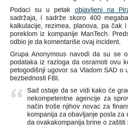
Podaci su u petak
objavljeni na Pi
sadržaja, i sadrže skoro 400 megabaj
kalkulacije, rezimea, planova, pa čak i 
poreklom iz kompanije ManTech. Pred
odbio je da komentariše ovaj incident.
Grupa Anonymous navodi da su se odlu
podataka iz razloga da osramoti ovu 
petogodišnji ugovor sa Vladom SAD o u
bezbednosti FBI.
Sad ostaje da se vidi kako će građ
nekompetentne agencije za spr
način troše njihov novac za finan
kompanija za obavljanje posla za d
da ovakakompanija brine o zaštiti