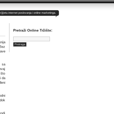
)etu internet poslovanja i online marketinga.
Pretraži Online Tržište:
Pretraga:
nija
 Bez
rave
i sa
ovaj
 što
i da
đeni
odni
 dok
vodi