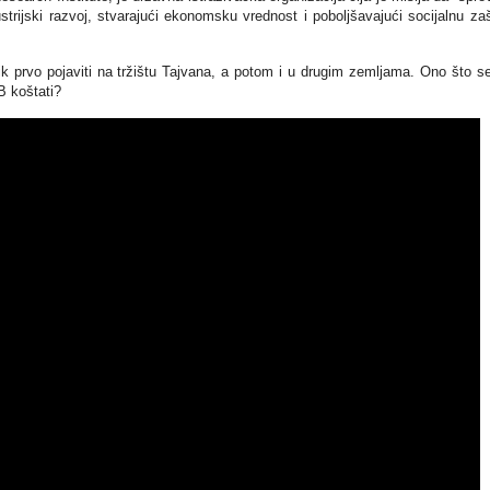
strijski razvoj, stvarajući ekonomsku vrednost i poboljšavajući socijalnu zaš
 prvo pojaviti na tržištu Tajvana, a potom i u drugim zemljama. Ono što s
B koštati?