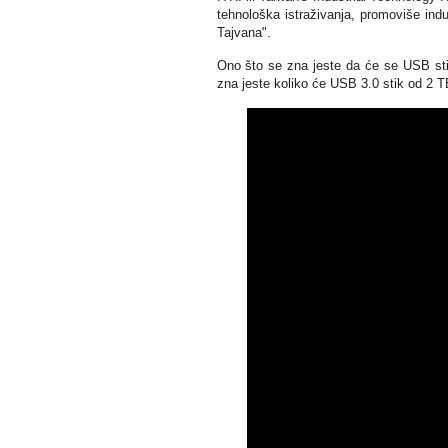
tehnološka istraživanja, promoviše indu
Tajvana".
Ono što se zna jeste da će se USB stik
zna jeste koliko će USB 3.0 stik od 2 T