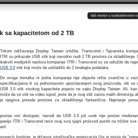
Vaš mentor u svakodnevnom sv(ij
ik sa kapacitetom od 2 TB
Tokom održavanja Display Taiwan izložbe, Transcend i Tajvanska kompa
ITRI su prikazale USB stik koji navodno nudi 2 TB prostora za skladištenje.
ikakvih medijskih naslova kompanije ITRI i Transcend su se udružile da nap
USB 3.0
stik koji može da uskladišti do 2 terabajta podataka.
Do ovoga trenutka ni jedna kompanija nije objavila ništa zvanično u vez
specifikacijama ili sa jednostavnim upoznavanjem ovog proizvoda, niti se 
USB 3.0 stik visokog kapaciteta pojavio na sajtu Display Taiwan. Ali, kao
može da se vidi na videu ispod, jeste da je ovaj stik zaista malih dimenzija al
je njegova ponuda prostora za skladištenja fantastična. Najmanje ponu
 postao već dostupan, navodi da USB 3.0 još uvek nije postao međunar
ije ITRI i Transcend neće ovaj svoj sjajni proizvod pustiti na tržište sve
ard.
esearch Institute, je državna istraživačka organizacija čija je misija da "spro