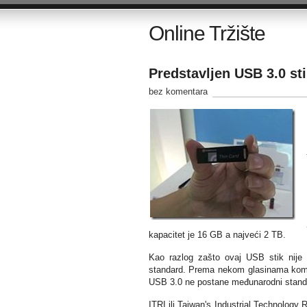
Online Tržište
Predstavljen USB 3.0 st
bez komentara
kapacitet je 16 GB a najveći 2 TB.
Kao razlog zašto ovaj USB stik nije
standard. Prema nekom glasinama kompan
USB 3.0 ne postane međunarodni stand
ITRI ili Taiwan's Industrial Technology R