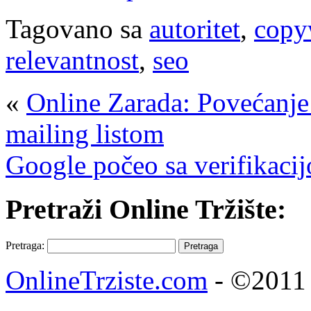
Tagovano sa
autoritet
,
copy
relevantnost
,
seo
«
Online Zarada: Povećanje 
mailing listom
Google počeo sa verifikaci
Pretraži Online Tržište:
Pretraga:
OnlineTrziste.com
- ©2011 