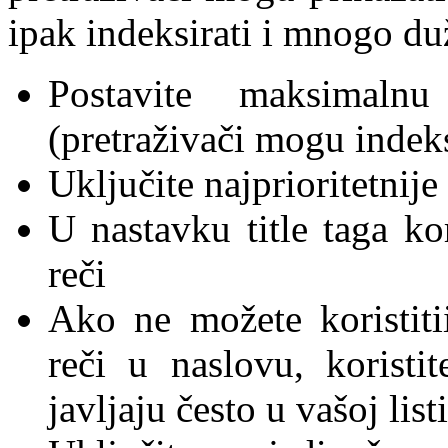
ipak indeksirati i mnogo du
Postavite maksimaln
(pretraživači mogu indeks
Uključite najprioritetnije
U nastavku title taga kor
reči
Ako ne možete koristitii
reči u naslovu, koristi
javljaju često u vašoj list