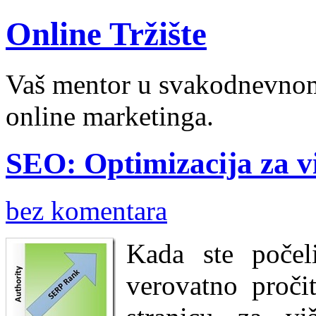
Online Tržište
Vaš mentor u svakodnevnom 
online marketinga.
SEO: Optimizacija za viš
bez komentara
Kada ste poče
verovatno proči