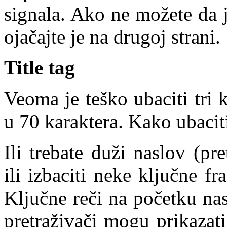
signala. Ako ne možete da 
ojačajte je na drugoj strani.
Title tag
Veoma je teško ubaciti tri k
u 70 karaktera. Kako ubaciti 
Ili trebate duži naslov (pr
ili izbaciti neke ključne fr
Ključne reči na početku nas
pretraživači mogu prikazat