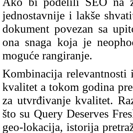
Ako bi podelili SEO na zn
jednostavnije i lakše shvat
dokument povezan sa upito
ona snaga koja je neophod
moguće rangiranje.
Kombinacija relevantnosti i
kvalitet a tokom godina pre
za utvrđivanje kvalitet. R
što su Query Deserves Fres
geo-lokacija, istorija pretr