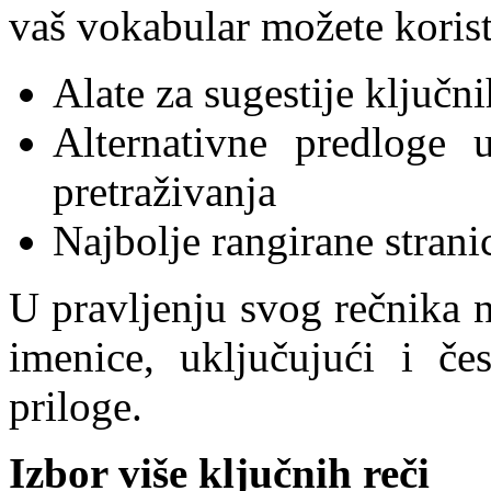
vaš vokabular možete koristi
Alate za sugestije ključni
Alternativne predloge 
pretraživanja
Najbolje rangirane strani
U pravljenju svog rečnika n
imenice, uključujući i čes
priloge.
Izbor više ključnih reči