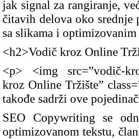
jak signal za rangiranje, ve
čitavih delova oko srednje p
sa slikama i optimizovanim
<h2>Vodič kroz Online Trž
<p> <img src=”vodič-kroz-
kroz Online Tržište” class=
takođe sadrži ove pojedinač
SEO Copywriting se odno
optimizovanom tekstu, članku