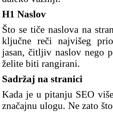
H1 Naslov
Što se tiče naslova na stran
ključne reči najvišeg pri
jasan, čitljiv naslov nego 
želite biti rangirani.
Sadržaj na stranici
Kada je u pitanju SEO više
značajnu ulogu. Ne zato što