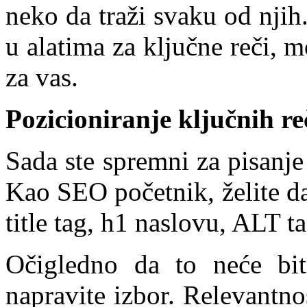
neko da traži svaku od njih
u alatima za ključne reči, 
za vas.
Pozicioniranje ključnih re
Sada ste spremni za pisanje
Kao SEO početnik, želite da
title tag, h1 naslovu, ALT ta
Očigledno da to neće bi
napravite izbor. Relevantn