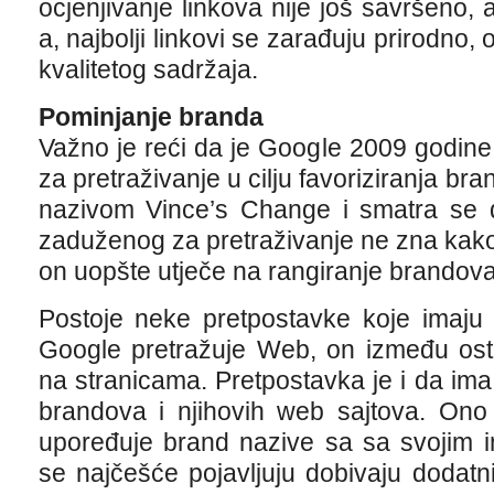
ocjenjivanje linkova nije još savršeno
a, najbolji linkovi se zarađuju prirodno,
kvalitetog sadržaja.
Pominjanje branda
Važno je reći da je Google 2009 godine
za pretraživanje u cilju favoriziranja b
nazivom Vince’s Change i smatra se d
zaduženog za pretraživanje ne zna kako
on uopšte utječe na rangiranje brandova
Postoje neke pretpostavke koje imaju
Google pretražuje Web, on između ostal
na stranicama. Pretpostavka je i da i
brandova i njihovih web sajtova. Ono
upoređuje brand nazive sa sa svojim i
se najčešće pojavljuju dobivaju dodatni 