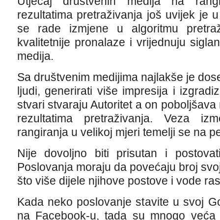
Utjecaj društvenih medija na rang
rezultatima pretraživanja još uvijek je 
se rade izmjene u algoritmu pretra
kvalitetnije pronalaze i vrijednuju sigl
medija.
Sa društvenim medijima najlakše je dose
ljudi, generirati više impresija i izgra
stvari stvaraju Autoritet a on poboljšav
rezultatima pretraživanja. Veza iz
rangiranja u velikoj mjeri temelji se na pe
Nije dovoljno biti prisutan i postova
Poslovanja moraju da povećaju broj svoj
što više dijele njihove postove i vode r
Kada neko poslovanje stavite u svoj Go
na Facebook-u, tada su mnogo veća 