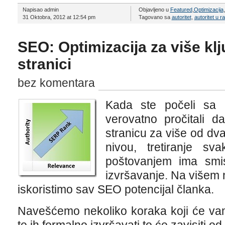
Napisao admin
Objavljeno u
Featured
,
Optimizacija
,
31 Oktobra, 2012 at 12:54 pm
Tagovano sa
autoritet
,
autoritet u r
SEO: Optimizacija za više klj
stranici
bez komentara
Kada ste počeli sa
verovatno pročitali d
stranicu za više od dva 
nivou, tretiranje sv
poštovanjem ima smi
izvršavanje. Na višem 
iskoristimo sav SEO potencijal članka.
Navešćemo nekoliko koraka koji će va