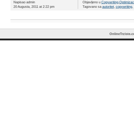
Napisao admin
Objavljeno u
Copywriting
,
Optimizaci
20 Augusta, 2011 at 2:22 pm
Tagovano sa
autoritet
,
copywriting
,
OnlineTrziste.