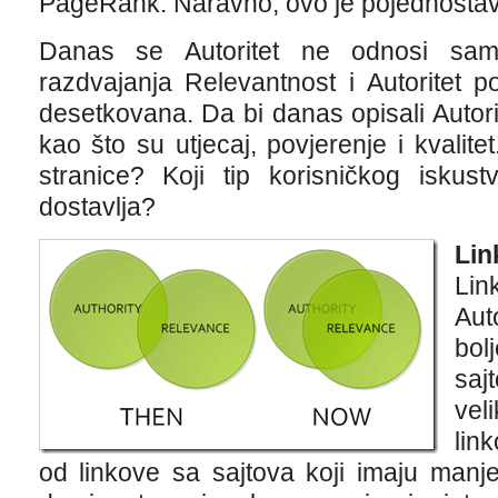
PageRank. Naravno, ovo je pojednostavl
Danas se Autoritet ne odnosi samo
razdvajanja Relevantnost i Autoritet p
desetkovana. Da bi danas opisali Autorite
kao što su utjecaj, povjerenje i kvalit
stranice? Koji tip korisničkog isku
dostavlja?
Lin
Lin
Aut
bol
saj
vel
lin
od linkove sa sajtova koji imaju manje