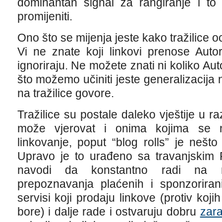
dominantan signal za rangiranje i to
promijeniti.
Ono što se mijenja jeste kako tražilice ocj
Vi ne znate koji linkovi prenose Autori
ignoriraju. Ne možete znati ni koliko Aut
što možemo učiniti jeste generalizacija 
na tražilice govore.
Tražilice su postale daleko vještije u r
može vjerovat i onima kojima se n
linkovanje, poput “blog rolls” je nešto
Upravo je to urađeno sa travanjskim 
navodi da konstantno radi na na
prepoznavanja plaćenih i sponzorirani
servisi koji prodaju linkove (protiv koji
bore) i dalje rade i ostvaruju dobru
zara