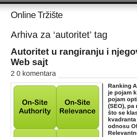
Online Tržište
Arhiva za ‘autoritet’ tag
Autoritet u rangiranju i njeg
Web sajt
2 0 komentara
Ranking Au
je pojam k
pojam opti
(SEO), pa 
što se klas
kvadranta 
odnosu Off
Relevantno