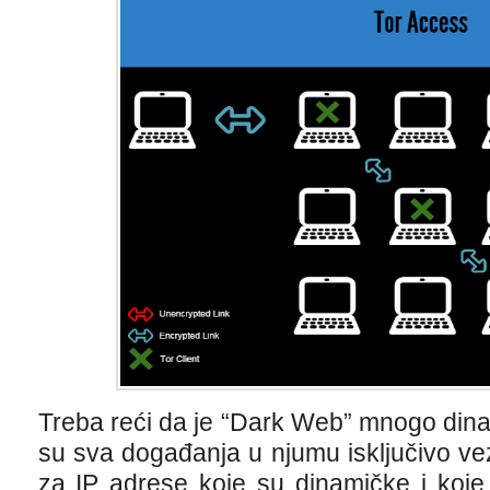
Treba reći da je “Dark Web” mnogo dina
su sva događanja u njumu isključivo v
za IP adrese koje su dinamičke i koje 