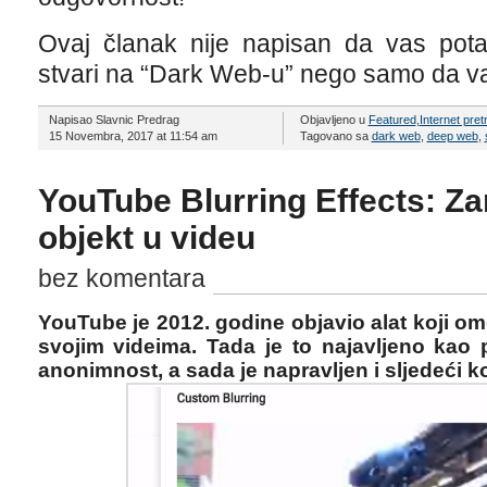
Ovaj članak nije napisan da vas potak
stvari na “Dark Web-u” nego samo da v
Napisao Slavnic Predrag
Objavljeno u
Featured
,
Internet pret
15 Novembra, 2017 at 11:54 am
Tagovano sa
dark web
,
deep web
,
YouTube Blurring Effects: Zam
objekt u videu
bez komentara
YouTube je 2012. godine objavio alat koji om
svojim videima. Tada je to najavljeno kao 
anonimnost, a sada je napravljen i sljedeći k