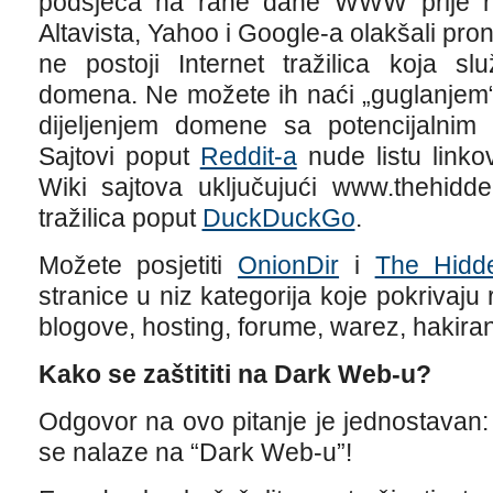
podsjeća na rane dane WWW prije ne
Altavista, Yahoo i Google-a olakšali pro
ne postoji Internet tražilica koja sl
domena. Ne možete ih naći „guglanjem“
dijeljenjem domene sa potencijalnim
Sajtovi poput
Reddit-a
nude listu linko
Wiki sajtova uključujući www.thehidde
tražilica poput
DuckDuckGo
.
Možete posjetiti
OnionDir
i
The Hidd
stranice u niz kategorija koje pokrivaju 
blogove, hosting, forume, warez, hakiranj
Kako se zaštititi na Dark Web-u?
Odgovor na ovo pitanje je jednostavan:
se nalaze na “Dark Web-u”!