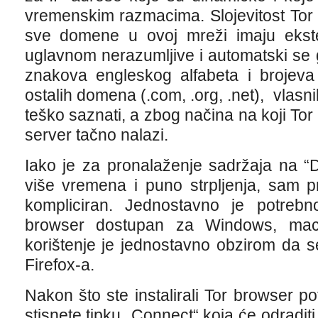
vremenskim razmacima. Slojevitost Tor
sve domene u ovoj mreži imaju ekst
uglavnom nerazumljive i automatski se 
znakova engleskog alfabeta i brojeva
ostalih domena (.com, .org, .net), vlasn
teško saznati, a zbog načina na koji Tor ra
server tačno nalazi.
Iako je za pronalaženje sadržaja na 
više vremena i puno strpljenja, sam p
kompliciran. Jednostavno je potrebno 
browser dostupan za Windows, macOS
korištenje je jednostavno obzirom da se 
Firefox-a.
Nakon što ste instalirali Tor browser p
stisnete tipku „Connect“ koja će odradit