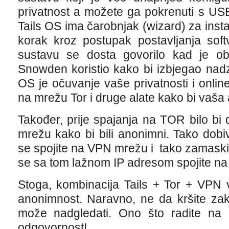
privatnost a možete ga pokrenuti s USB s
Tails OS ima čarobnjak (wizard) za insta
korak kroz postupak postavljanja sof
sustavu se dosta govorilo kad je o
Snowden koristio kako bi izbjegao nad
OS je očuvanje vaše privatnosti i onlin
na mrežu Tor i druge alate kako bi vaša a
Također, prije spajanja na TOR bilo bi
mrežu kako bi bili anonimni. Tako dobi
se spojite na VPN mrežu i tako zamaski
se sa tom lažnom IP adresom spojite n
Stoga, kombinacija Tails + Tor + VPN 
anonimnost. Naravno, ne da kršite za
može nadgledati. Ono što radite na r
odgovornost!