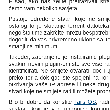
E sad, ako baš želite pretraživati st
ćemo vam nekoliko savjeta.
Postoje određene stvari koje ne smije
ostalog to je skidanje torrent datoteka
nego što time zakrčite mrežu bespotre
dogoditi da vas privremeno uklone sa To
smanji na minimum.
Također, zabranjeno je instaliranje plu
svakim novim plugin-om ste sve više ra
identificirati. Ne smijete otvarati .doc 
preko Tor-a dok god ste spojeni na Tor
otkrivanja vaše IP adrese ili neke drug
stvari koje ne smijete raditi možete prona
Bilo bi dobro da koristite
Tails OS
, rad
sustavu koji je već unaprijed konfig