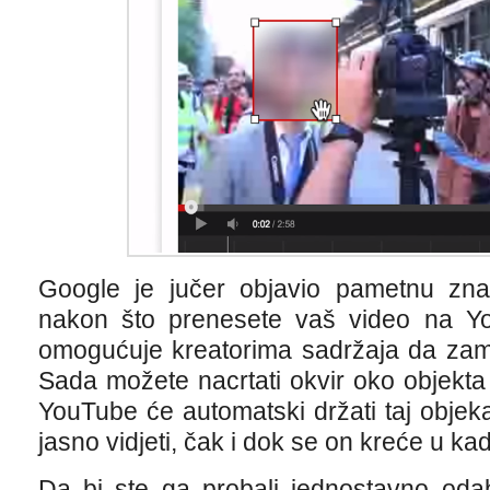
Google je jučer objavio pametnu znač
nakon što prenesete vaš video na Y
omogućuje kreatorima sadržaja da zamut
Sada možete nacrtati okvir oko objekta k
YouTube će automatski držati taj obje
jasno vidjeti, čak i dok se on kreće u kad
Da bi ste ga probali jednostavno odabe