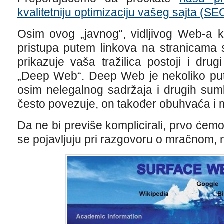
kvalitetniju optimizaciju vašeg sajta (SE
Osim ovog „javnog“, vidljivog Web-a k
pristupa putem linkova na stranicama 
prikazuje vaša tražilica postoji i dru
„Deep Web“. Deep Web je nekoliko put
osim nelegalnog sadržaja i drugih sumlj
često povezuje, on također obuhvaća i m
Da ne bi previše komplicirali, prvo ćemo
se pojavljuju pri razgovoru o mračnom, 