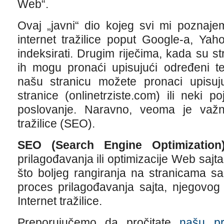
Web“.
Ovaj „javni“ dio kojeg svi mi poznaje
internet tražilice poput Google-a, Yah
indeksirati. Drugim riječima, kada su st
ih mogu pronaći upisujući određeni t
našu stranicu možete pronaci upisuju
stranice (onlinetrziste.com) ili neki 
poslovanje. Naravno, veoma je važna
tražilice (SEO).
SEO (Search Engine Optimization
prilagođavanja ili optimizacije Web sajta 
što boljeg rangiranja na stranicama sa
proces prilagođavanja sajta, njegovog
Internet tražilice.
Preporujučemo da pročitate
našu pr