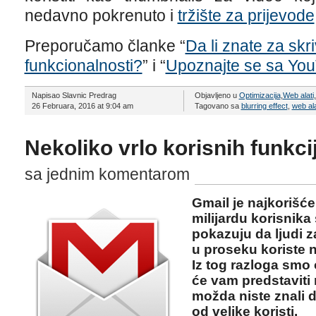
nedavno pokrenuto i
tržište za prijevode
Preporučamo članke “
Da li znate za sk
funkcionalnosti?
” i “
Upoznajte se sa You
Napisao Slavnic Predrag
Objavljeno u
Optimizacija
,
Web alati
,
26 Februara, 2016 at 9:04 am
Tagovano sa
blurring effect
,
web al
Nekoliko vrlo korisnih funkci
sa jednim komentarom
Gmail je najkorišće
milijardu korisnika 
pokazuju da ljudi za
u proseku koriste n
Iz tog razloga smo 
će vam predstaviti 
možda niste znali 
od velike koristi.