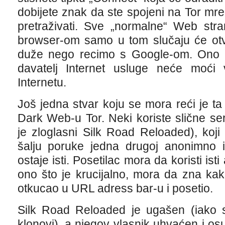
dobijete znak da ste spojeni na Tor m
pretraživati. Sve „normalne“ Web stra
browser-om samo u tom slučaju će otva
duže nego recimo s Google-om. Ono št
davatelj Internet usluge neće moći v
Internetu.
Još jedna stvar koju se mora reći je ta 
Dark Web-u Tor. Neki koriste slične ser
je zloglasni Silk Road Reloaded), koji
šalju poruke jedna drugoj anonimno i 
ostaje isti. Posetilac mora da koristi isti 
ono što je krucijalno, mora da zna ka
otkucao u URL adress bar-u i posetio.
Silk Road Reloaded je ugašen (iako se
klonovi), a njegov vlasnik uhvaćen i os