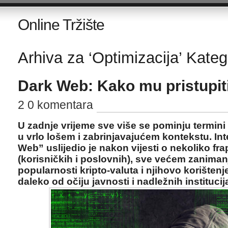
Online Tržište
Arhiva za ‘Optimizacija’ Kateg
Dark Web: Kako mu pristupiti 
2 0 komentara
U zadnje vrijeme sve više se pominju termini
u vrlo lošem i zabrinjavajućem kontekstu. In
Web” uslijedio je nakon vijesti o nekoliko fr
(korisničkih i poslovnih), sve većem zanimanj
popularnosti kripto-valuta i njihovo korišten
daleko od očiju javnosti i nadležnih institucij