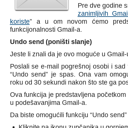
Pre dve godine sm
zanimljivih Gmail
koriste
” a u om novom ćemo predsta
funkcijonalnosti Gmail-a.
Undo send (poništi slanje)
Jeste li znali da je ovo moguće u Gmail-
Poslali se e-mail pogrešnoj osobi i sad
“Undo send” je spas. Ona vam omoguć
roku od 30 sekundi nakon što ste ga posl
Ova funkcija je predstavljena početkom g
u podešavanjima Gmail-a.
Da biste omogućili funkciju “Undo send”
Kliknite na ikonu zupčanika u gornje