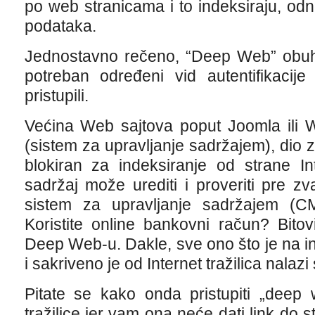
po web stranicama i to indeksiraju, od
podataka.
Jednostavno rečeno, “Deep Web” obuhv
potreban određeni vid autentifikacije
pristupili.
Većina Web sajtova poput Joomla ili 
(sistem za upravljanje sadržajem), dio 
blokiran za indeksiranje od strane In
sadržaj može urediti i proveriti pre zv
sistem za upravljanje sadržajem (
Koristite online bankovni račun? Bito
Deep Web-u. Dakle, sve ono što je na in
i sakriveno je od Internet tražilica nala
Pitate se kako onda pristupiti „dee
tražilice jer vam ona neće dati link do s