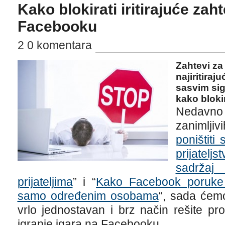
Kako blokirati iritirajuće zah
Facebooku
2 0 komentara
Zahtevi za
najiritiraj
sasvim sig
kako bloki
Nedavno
zanimljiv
poništiti
prijateljst
sadrža
prijateljima
” i “
Kako Facebook poruke mo
samo određenim osobama
“, sada ćem
vrlo jednostavan i brz način rešite pro
igranje igara na Facebooku.