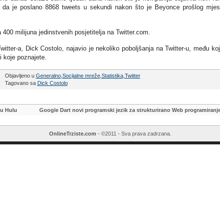
io da je poslano 8868 tweets u sekundi nakon što je Beyonce prošlog mje
 400 milijuna jedinstvenih posjetitelja na Twitter.com.
witter-a, Dick Costolo, najavio je nekoliko poboljšanja na Twitter-u, među ko
di koje poznajete.
Objavljeno u
Generalno
,
Socijalne mreže
,
Statistika
,
Twitter
Tagovano sa
Dick Costolo
u Hulu
Google Dart novi programski jezik za strukturirano Web programiranj
OnlineTrziste.com
- ©2011 - Sva prava zadrzana.