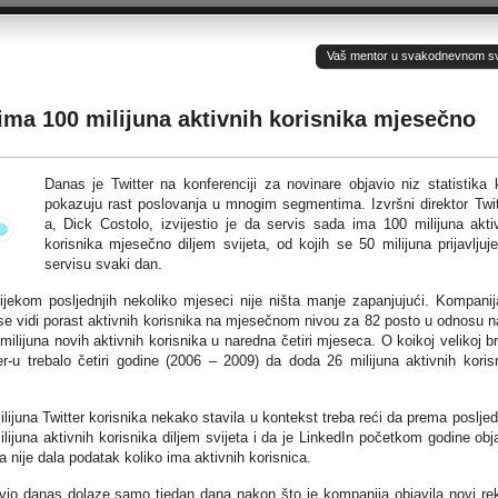
Vaš mentor u svakodnevnom sv(ij
 ima 100 milijuna aktivnih korisnika mjesečno
Danas je Twitter na konferenciji za novinare objavio niz statistika 
pokazuju rast poslovanja u mnogim segmentima. Izvršni direktor Twit
a, Dick Costolo, izvijestio je da servis sada ima 100 milijuna akti
korisnika mjesečno diljem svijeta, od kojih se 50 milijuna prijavljuj
servisu svaki dan.
tijekom posljednjih nekoliko mjeseci nije ništa manje zapanjujući. Kompanij
e se vidi porast aktivnih korisnika na mjesečnom nivou za 82 posto u odnosu n
milijuna novih aktivnih korisnika u naredna četiri mjeseca. O koikoj velikoj br
er-u trebalo četiri godine (2006 – 2009) da doda 26 milijuna aktivnih koris
ijuna Twitter korisnika nekako stavila u kontekst treba reći da prema poslje
juna aktivnih korisnika diljem svijeta i da je LinkedIn početkom godine obj
a nije dala podatak koliko ima aktivnih korisnica.
javio danas dolaze samo tjedan dana nakon što je kompanija objavila novi re