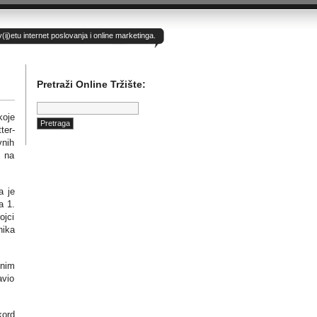
)etu internet poslovanja i online marketinga.
Pretraži Online Tržište:
Pretraga:
koje
ter-
vnih
e na
a je
a 1.
ojci
nika
dnim
avio
kord