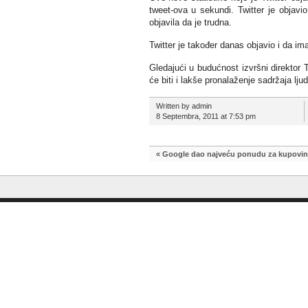
tweet-ova u sekundi. Twitter je objav
objavila da je trudna.
Twitter je također danas objavio i da ima
Gledajući u budućnost izvršni direktor T
će biti i lakše pronalaženje sadržaja lju
Written by admin
8 Septembra, 2011 at 7:53 pm
«
Google dao najveću ponudu za kupovin