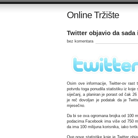
Online Tržište
Twitter objavio da sada
bez komentara
Osim ove informacije, Twitter-ov rast 
potvrdu toga ponudila statistiku iz koj
siječanj, a planiran je porast od čak 26 
je reč dovoljan je podatak da je Twitt
mjesečno.
Da bi se ova ogromana brojka od 100 mil
podacima Facebook ima više od 750 mili
da ima 100 milijuna korisnika, iako tvrtk
Ove nove statistike koje je Twitter ob