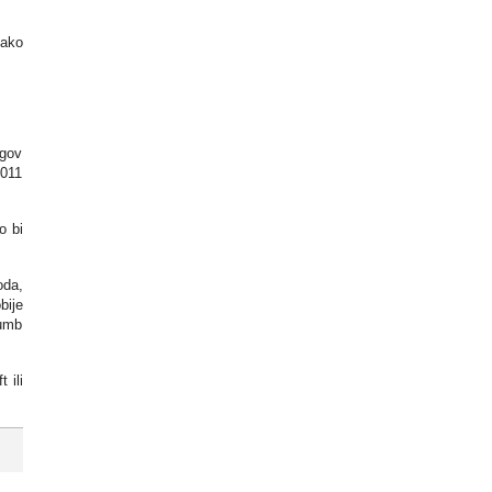
kako
egov
2011
o bi
oda,
bije
gumb
 ili