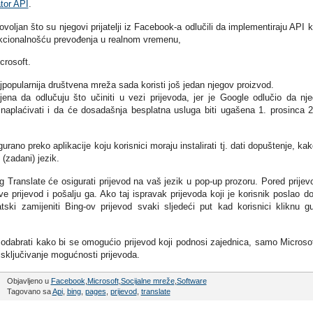
tor API
.
voljan što su njegovi prijatelji iz Facebook-a odlučili da implementiraju API 
funkcionalnošću prevođenja u realnom vremenu,
crosoft.
jpopularnija društvena mreža sada koristi još jedan njegov proizvod.
jena da odlučuju što učiniti u vezi prijevoda, jer je Google odlučio da nj
naplaćivati i da će dosadašnja besplatna usluga biti ugašena 1. prosinca 
rano preko aplikacije koju korisnici moraju instalirati tj. dati dopuštenje, kak
(zadani) jezik.
 Translate će osigurati prijevod na vaš jezik u pop-up prozoru. Pored prijev
e prijevod i pošalju ga. Ako taj ispravak prijevoda koji je korisnik poslao do
ki zamijeniti Bing-ov prijevod svaki sljedeći put kad korisnici kliknu 
dabrati kako bi se omogućio prijevod koji podnosi zajednica, samo Microsoft
a isključivanje mogućnosti prijevoda.
Objavljeno u
Facebook
,
Microsoft
,
Socijalne mreže
,
Software
Tagovano sa
Api
,
bing
,
pages
,
prijevod
,
translate