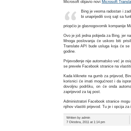
Microsoft objavio novi
Microsoft Transla
Bing je veoma radostan i zado
bi unaprijedili svoj sajt sa 
priopćio je glasnogovornik kompanije Mi
Ovo je još jedna pobjeda za Bing, jer na
Mnoga poslovanja će uskoro biti prisil
Translate API bude usluga koja će se 
godine.
Prijevođenje nije automatsko već je osigu
se prevele Facebook stranice na vlastiti 
Kada kliknete na gumb za prijevod, Bing
korisnici će imati mogućnost i da isprav
dovoljnu podršku, on će onda automats
zaprijevod za taj post.
Administratori Facebook stranice mogu o
njihov vlastiti prijevod. Tu je i opcija z
Written by admin
7 Oktobra, 2011 at 1:14 pm