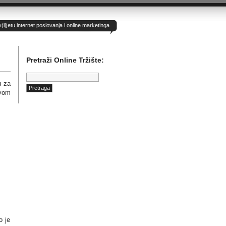
)etu internet poslovanja i online marketinga.
Pretraži Online Tržište:
Pretraga:
u za
ovom
o je