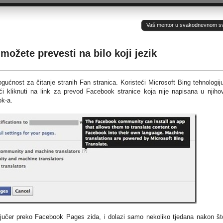
Vaš mentor u svakodnevnom sv(ij
ožete prevesti na bilo koji jezik
ućnost za čitanje stranih Fan stranica. Koristeći Microsoft Bing tehnologij
i kliknuti na link za prevod Facebook stranice koja nije napisana u njih
ok-a.
 jučer preko Facebook Pages zida, i dolazi samo nekoliko tjedana nakon št