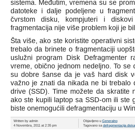
sistema. Međutim, vremena su se prome
datoteke i dalje podeljene u fragmen
čvrstom disku, kompjuteri i diskov
fragmentacija nije više problem koji je b
Šta više, ako ste koristite operativni s
trebalo da brinete o fragmentaciji uop
uslužni program Disk Defragmenter r
vreme, obično jednom nedeljno. To se 
su dobre šanse da je vaš hard disk v
važno je znati da nikada ne bi trebalo 
drive (SSD). Time možete da skratite n
ako ste kupili laptop sa SSD-om ili ste 
biste onemogućili defragmentaciju u Wi
Written by admin
Objavljeno u
Generalno
4 Novembra, 2011 at 2:35 pm
Tagovano sa
defragmentacija diska