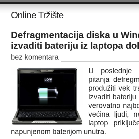
Online Tržište
Defragmentacija diska u Wind
izvaditi bateriju iz laptopa do
bez komentara
U poslednje 
pitanja defreg
produžiti vek tr
izvaditi baterij
verovatno najbo
većina ljudi, n
laptop priklju
napunjenom baterijom unutra.