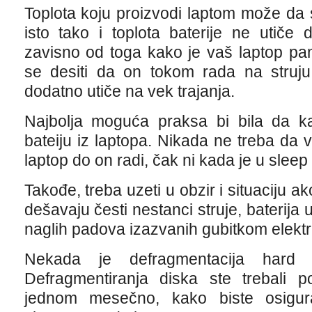
Toplota koju proizvodi laptom može da sk
isto tako i toplota baterije ne utiče
zavisno od toga kako je vaš laptop pa
se desiti da on tokom rada na struju 
dodatno utiče na vek trajanja.
Najbolja moguća praksa bi bila da kad
bateiju iz laptopa. Nikada ne treba da va
laptop do on radi, čak ni kada je u sleep
Takođe, treba uzeti u obzir i situaciju a
dešavaju česti nestanci struje, baterija 
naglih padova izazvanih gubitkom elektr
Nekada je defragmentacija hard d
Defragmentiranja diska ste trebali p
jednom mesečno, kako biste osigura