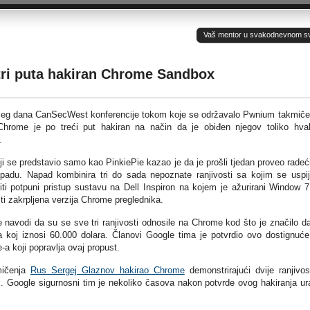
Vaš mentor u svakodnevnom sv(ij
ri puta hakiran Chrome Sandbox
jeg dana CanSecWest konferencije tokom koje se održavalo Pwnium takmiče
hrome je po treći put hakiran na način da je obiđen njegov toliko hval
.
ji se predstavio samo kao PinkiePie kazao je da je prošli tjedan proveo radeć
adu. Napad kombinira tri do sada nepoznate ranjivosti sa kojim se uspi
iti potpuni pristup sustavu na Dell Inspiron na kojem je ažurirani Window 7
ti zakrpljena verzija Chrome preglednika.
e navodi da su se sve tri ranjivosti odnosile na Chrome kod što je značilo d
a koj iznosi 60.000 dolara. Članovi Google tima je potvrdio ovo dostignuće
a koji popravlja ovaj propust.
mičenja
Rus Sergej Glaznov hakirao Chrome
demonstrirajući dvije ranjivos
 Google sigurnosni tim je nekoliko časova nakon potvrde ovog hakiranja ur