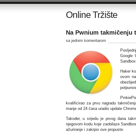
Online Tržište
Na Pwnium takmičenju t
sa jednim komentarom
Posljedn
Google C
Sandbox
Haker ko
ovom nap
obezbjed
potpunos
PinkiePi
kvalificirao za prvu nagradu takmičenj
manje od 24 časa uradio update Chrome-
Također, u srijedu je prvog dana tak
njegovom kodu koje zaobilaze Sandbox.
ažuriranje i zakrpio ove propuste.