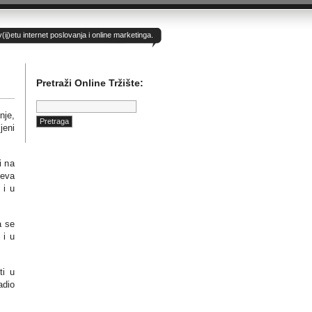
)etu internet poslovanja i online marketinga.
Pretraži Online Tržište:
Pretraga:
nje,
jeni
i na
jeva
 i u
a se
 i u
ti u
adio