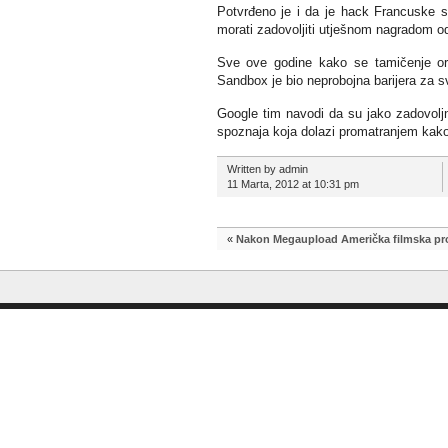
Potvrđeno je i da je hack Francuske s
morati zadovoljiti utješnom nagradom od
Sve ove godine kako se tamičenje orga
Sandbox je bio neprobojna barijera za sv
Google tim navodi da su jako zadovoljn
spoznaja koja dolazi promatranjem kako
Written by admin
11 Marta, 2012 at 10:31 pm
«
Nakon Megaupload Američka filmska pro