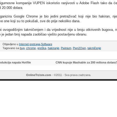
igurnosne kompanije VUPEN iskoristio ranjivosti u Adobe Flash tako da ć
 20.000 dolara.
nizira Google Chrome je bio jedini pretraživač koji nije bio hakiran, nj
e one koji su to pokušali, sve do prije nekoliko dana.
i ovogodišnjim takmičenjem i da vrijednost nije u broju otkrivenih bugova, 
 je jedan broj napada zaobišao vješto postavljenu obranu.
Objavljeno u
Internet pretraga
,
Software
Tagovano sa
bug
,
chrome
,
greška
,
hakiranje
,
Pwinium
,
Pwn2Own
,
takmičenje
dukcija napala Hotfile
CNN kupuje Mashable za 200 miliona dolara
OnlineTrziste.com
- ©2011 - Sva prava zadrzana.