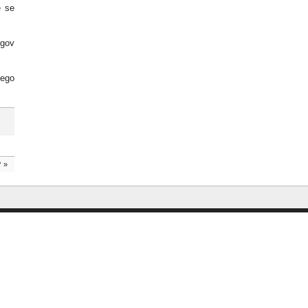
e se
egov
nego
?
»