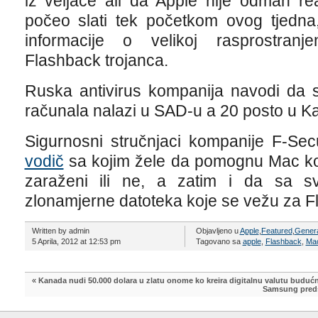
iz veljače ali da Apple nije odmah re
počeo slati tek početkom ovog tjedna
informacije o velikoj rasprostranjen
Flashback trojanca.
Ruska antivirus kompanija navodi da 
računala nalazi u SAD-u a 20 posto u K
Sigurnosni stručnjaci kompanije F-Sec
vodič
sa kojim žele da pomognu Mac kor
zaraženi ili ne, a zatim i da sa s
zlonamjerne datoteka koje se vežu za Fl
Written by admin
Objavljeno u
Apple
,
Featured
,
Gener
5 Aprila, 2012 at 12:53 pm
Tagovano sa
apple
,
Flashback
,
Ma
«
Kanada nudi 50.000 dolara u zlatu onome ko kreira digitalnu valutu budućn
Samsung preds