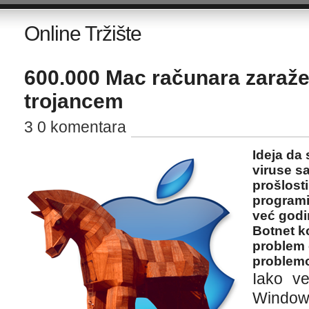
Online Tržište
600.000 Mac računara zaraž
trojancem
3 0 komentara
Ideja da
viruse sa
prošlost
programi
već godi
Botnet ko
problem 
problem
Iako v
Window