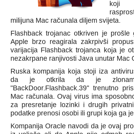
koji 
raspros
milijuna Mac računala diljem svijeta.
Flashback trojanac otkriven je prošle
Apple brzo reagirala zakrpivši propus
varijacija Flashback trojanca koja je ot
nezakrpane ranjivosti Java unutar Mac 
Ruska kompanija koja stoji iza antivi
da je otkrila da je zlonamj
"BackDoor.Flashback.39" trenutno pri
Mac računala. Ovaj virus ima sposobnos
za presretanje lozinki i drugih privat
podatke prenosi osobi ili grupi koja ga je
Kompanija Oracle navodi da je ovaj pro