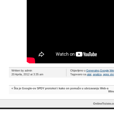
Written by admin
Objavljeno u
Generalno
,
Google
,
Web
20 Aprila, 2012 at 3:35 am
Tagovano sa
alat
,
analiza
,
apps skr
«
Šta je Google-ov SPDY protokol i kako on pomaže u ubrzavanju Web-a
Wind
OnlineTrziste.