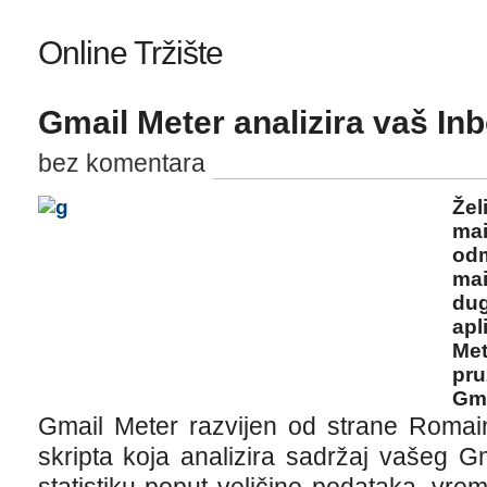
Online Tržište
Gmail Meter analizira vaš In
bez komentara
Žel
mai
odm
mai
dug
apl
Met
pru
Gma
Gmail Meter razvijen od strane Romai
skripta koja analizira sadržaj vašeg G