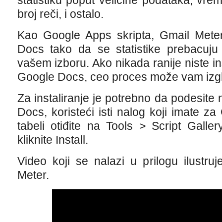
statistiku poput veličine podataka, vr
broj reči, i ostalo.
Kao Google Apps skripta, Gmail Meter
Docs tako da se statistike prebacuj
vašem izboru. Ako nikada ranije niste ins
Google Docs, ceo proces može vam izgl
Za instaliranje je potrebno da podesite
Docs, koristeći isti nalog koji imate z
tabeli otiđite na Tools > Script Galler
kliknite Install.
Video koji se nalazi u prilogu ilustru
Meter.