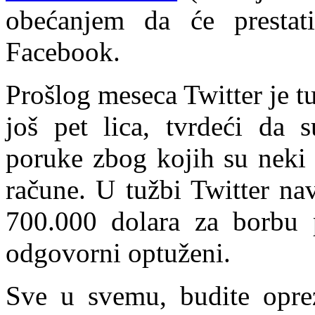
obećanjem da će presta
Facebook.
Prošlog meseca Twitter je t
još pet lica, tvrdeći da 
poruke zbog kojih su neki 
račune. U tužbi Twitter na
700.000 dolara za borbu 
odgovorni optuženi.
Sve u svemu, budite oprez