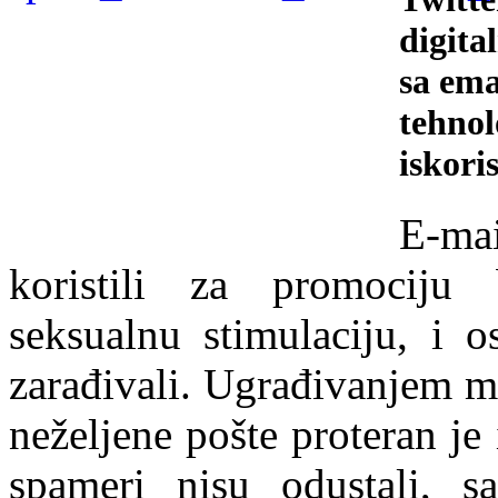
digita
sa ema
tehnol
iskoris
E-mai
koristili za promociju b
seksualnu stimulaciju, i o
zarađivali. Ugrađivanjem m
neželjene pošte proteran je
spameri nisu odustali, s