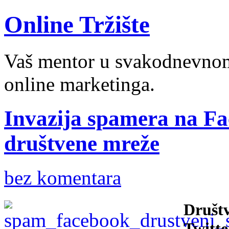
Online Tržište
Vaš mentor u svakodnevnom 
online marketinga.
Invazija spamera na Fac
društvene mreže
bez komentara
Društv
Twitte