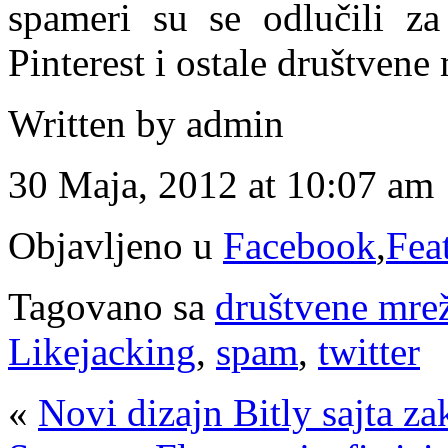
spameri su se odlučili za
Pinterest i ostale društvene
Written by admin
30 Maja, 2012 at 10:07 am
Objavljeno u
Facebook
,
Fea
Tagovano sa
društvene mre
Likejacking
,
spam
,
twitter
«
Novi dizajn Bitly sajta z