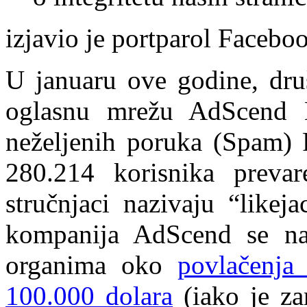
izjavio je portparol Facebo
U januaru ove godine, dru
oglasnu mrežu AdScend M
neželjenih poruka (Spam) 
280.214 korisnika prev
stručnjaci nazivaju “like
kompanija AdScend se na
organima oko
povlačenja
100.000 dolara
(iako je za