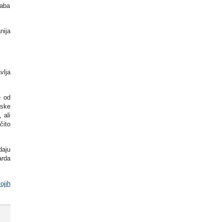
baba
nija
vlja
e od
eske
 ali
čito
daju
arda
ojih