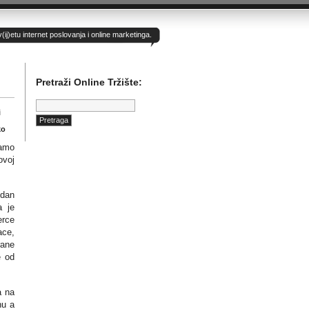
)etu internet poslovanja i online marketinga.
Pretraži Online Tržište:
Pretraga:
i
ko
samo
ovoj
 dan
a je
erce
ace,
rane
e od
a na
nu a