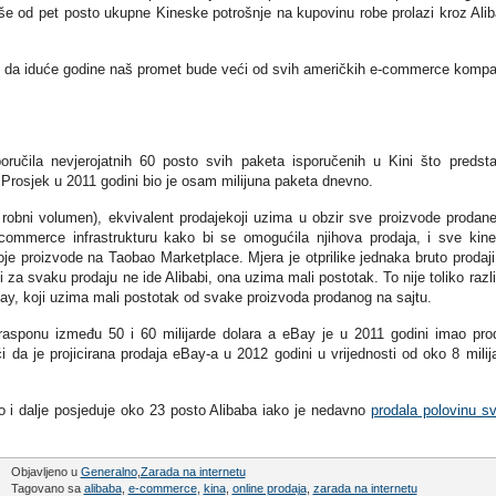
iše od pet posto ukupne Kineske potrošnje na kupovinu robe prolazi kroz Ali
ti da iduće godine naš promet bude veći od svih američkih e-commerce kompa
ručila nevjerojatnih 60 posto svih paketa isporučenih u Kini što predsta
 Prosjek u 2011 godini bio je osam milijuna paketa dnevno.
robni volumen), ekvivalent prodajekoji uzima u obzir sve proizvode prodan
e-commerce infrastrukturu kako bi se omogućila njihova prodaja, i sve kin
je proizvode na Taobao Marketplace. Mjera je otprilike jednaka bruto prodaji,
 za svaku prodaju ne ide Alibabi, ona uzima mali postotak. To nije toliko razli
ay, koji uzima mali postotak od svake proizvoda prodanog na sajtu.
asponu između 50 i 60 milijarde dolara a eBay je u 2011 godini imao pro
eći da je projicirana prodaja eBay-a u 2012 godini u vrijednosti od oko 8 milij
o i dalje posjeduje oko 23 posto Alibaba iako je nedavno
prodala polovinu sv
Objavljeno u
Generalno
,
Zarada na internetu
Tagovano sa
alibaba
,
e-commerce
,
kina
,
online prodaja
,
zarada na internetu