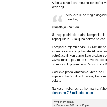
Alibaba navodi da trenutno tek nešto v
Web sajt.
Vrlo lako bi se moglo dogodi
zajedno,
priopćio je Jack Ma.
U ovoj godini do sada, kompanija ispo
zapanjujućih 12 milijuna paketa na dan.
Kompanija mjerenje vrši u GMV (bruto 
strane klijenata koji koriste Alibaba 
potrošače ili kompanije koje prodaju svo
važna razlika je u tome što većina dobiti
od modela koji primjenuje Amazon ili eB
Godišnja proda Amazon-a kreće se u r
vrijednu oko 5 milijardi dolara, treba r
dolara.
Na kraju, treba reći da kompanija Yaho
dionica za 7,6 milijarde dolara
.
Written by admin
4 Decembra, 2012 at 3:36 pm