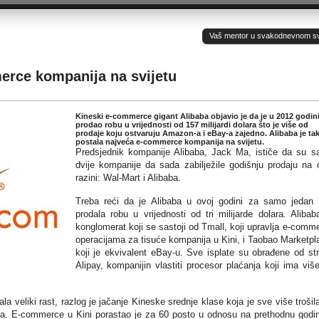
Vaš mentor u svakodnevnom sv(ij
erce kompanija na svijetu
Kineski e-commerce gigant Alibaba objavio je da je u 2012 godin
prodao robu u vrijednosti od 157 milijardi dolara što je više od
prodaje koju ostvaruju Amazon-a i eBay-a zajedno. Alibaba je ta
postala najveća e-commerce kompanija na svijetu.
Predsjednik kompanije Alibaba, Jack Ma, ističe da su 
dvije kompanije da sada zabilježile godišnju prodaju na 
razini: Wal-Mart i Alibaba.
Treba reći da je Alibaba u ovoj godini za samo jedan
prodala robu u vrijednosti od tri milijarde dolara. Alibab
konglomerat koji se sastoji od Tmall, koji upravlja e-comm
operacijama za tisuće kompanija u Kini, i Taobao Marketpl
koji je ekvivalent eBay-u. Sve isplate su obrađene od st
Alipay, kompanijin vlastiti procesor plaćanja koji ima viš
la veliki rast, razlog je jačanje Kineske srednje klase koja je sve više trošil
a. E-commerce u Kini porastao je za 60 posto u odnosu na prethodnu godi