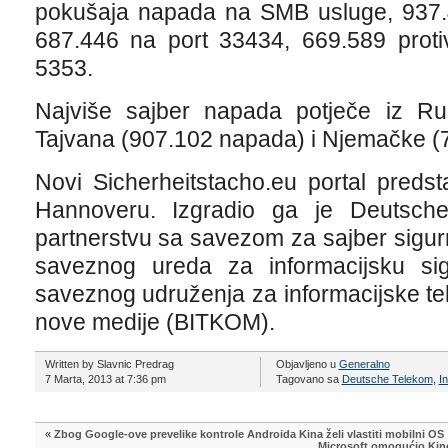
pokušaja napada na SMB usluge, 937.4
687.446 na port 33434, 669.589 proti
5353.
Najviše sajber napada potječe iz Rus
Tajvana (907.102 napada) i Njemačke (
Novi Sicherheitstacho.eu portal preds
Hannoveru. Izgradio ga je Deutsch
partnerstvu sa savezom za sajber ​​sigur
saveznog ureda za informacijsku si
saveznog udruženja za informacijske teh
nove medije (BITKOM).
Written by Slavnic Predrag
Objavljeno u
Generalno
7 Marta, 2013 at 7:36 pm
Tagovano sa
Deutsche Telekom
,
I
«
Zbog Google-ove prevelike kontrole Androida Kina želi vlastiti mobilni OS
Microsoft omogućio Kine