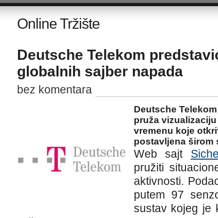
Online Tržište
Deutsche Telekom predstavio
globalnih sajber napada
bez komentara
Deutsche Telekom 
pruža vizualizacij
vremenu koje otkr
postavljena širom s
Web sajt
Siche
pružiti situacio
aktivnosti. Poda
putem 97 senzo
sustav kojeg je 