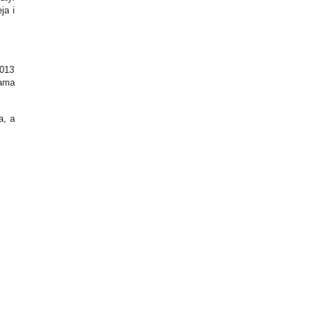
ja i
2013
lama
a, a