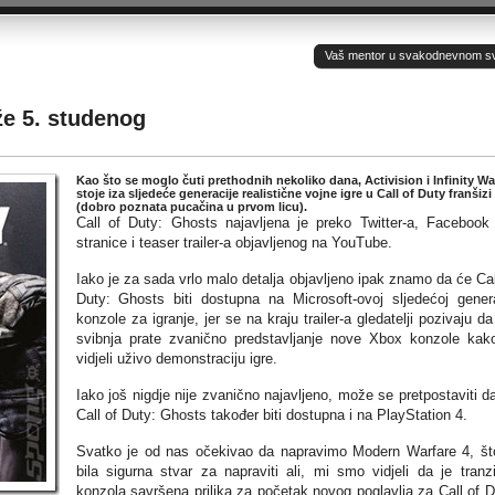
Vaš mentor u svakodnevnom sv(ij
že 5. studenog
Kao što se moglo čuti prethodnih nekoliko dana, Activision i Infinity Wa
stoje iza sljedeće generacije realistične vojne igre u Call of Duty franšizi
(dobro poznata pucačina u prvom licu).
Call of Duty: Ghosts najavljena je preko Twitter-a, Facebook
stranice i teaser trailer-a objavljenog na YouTube.
Iako je za sada vrlo malo detalja objavljeno ipak znamo da će Cal
Duty: Ghosts biti dostupna na Microsoft-ovoj sljedećoj genera
konzole za igranje, jer se na kraju trailer-a gledatelji pozivaju da
svibnja prate zvanično predstavljanje nove Xbox konzole kak
vidjeli uživo demonstraciju igre.
Iako još nigdje nije zvanično najavljeno, može se pretpostaviti d
Call of Duty: Ghosts također biti dostupna i na PlayStation 4.
Svatko je od nas očekivao da napravimo Modern Warfare 4, št
bila sigurna stvar za napraviti ali, mi smo vidjeli da je tranzi
konzola savršena prilika za početak novog poglavlja za Call of D