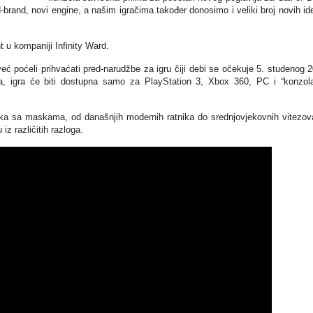
-brand, novi engine, a našim igračima također donosimo i veliki broj novih ide
t u kompaniji Infinity Ward.
poćeli prihvaćati pred-narudžbe za igru ​​čiji debi se očekuje 5. studenog 
a, igra će biti dostupna samo za PlayStation 3, Xbox 360, PC i “konzo
atnika sa maskama, od današnjih modernih ratnika do srednjovjekovnih vitezov
z različitih razloga.