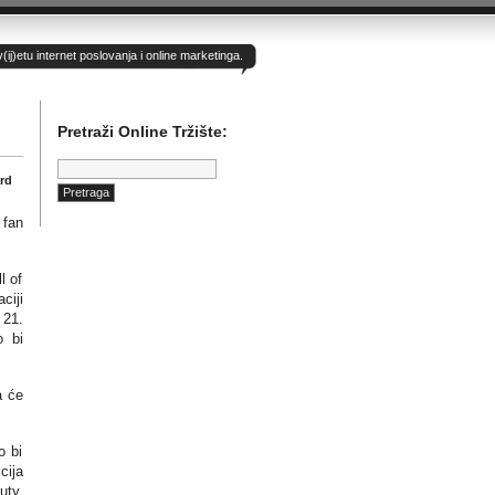
)etu internet poslovanja i online marketinga.
Pretraži Online Tržište:
Pretraga:
rd
 fan
l of
ciji
 21.
o bi
a će
o bi
cija
uty.