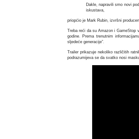
Dakle, napravili smo novi pod
iskustava,
priopćio je Mark Rubin, izvršni producen
Treba reći da su Amazon i GameStop već 
godine. Prema trenutnim informacijam
sljedeće generacije”.
Trailer prikazuje nekoliko različitih r
podrazumijeva se da svatko nosi masku i