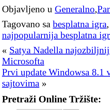
Objavljeno u
Generalno
,
Pam
Tagovano sa
besplatna igra
najpopularnija besplatna ig
«
Satya Nadella najozbiljnij
Microsofta
Prvi update Windowsa 8.1 v
sajtovima
»
Pretraži Online Tržište: