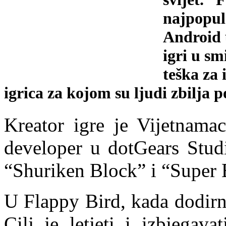
najpopul
Android 
igri u sm
teška za 
igrica za kojom su ljudi zbilja p
Kreator igre je Vijetnama
developer u dotGears Studi
“Shuriken Block” i “Super 
U Flappy Bird, kada dodirne
Cilj je letjeti i izbjegav