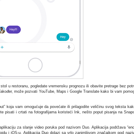
stol u restoranu, pogledate vremensku prognozu ili obavite pretrage bez pot
 Također, može pozvati YouTube, Maps i Google Translate kako bi vam pomog
t” koja vam omogućuje da povećate ili prilagodite veličinu svog teksta kak
e pisati i crtati na fotografijama koristeći Ink, nešto poput pisanja na Snap
aplikaciju za slanje video poruka pod nazivom Duo. Aplikacija podržava “end
roidu i iOS-u. Aplikacija Duo dolazi sa vrlo zanimljivom značajkom pod naz