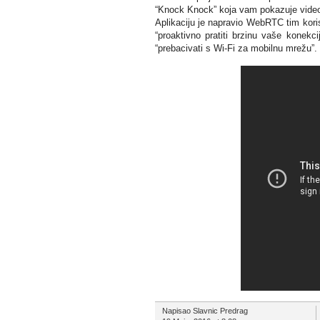
“Knock Knock” koja vam pokazuje videoza
Aplikaciju je napravio WebRTC tim koris
“proaktivno pratiti brzinu vaše konekc
“prebacivati s Wi-Fi za mobilnu mrežu”.
Napisao Slavnic Predrag