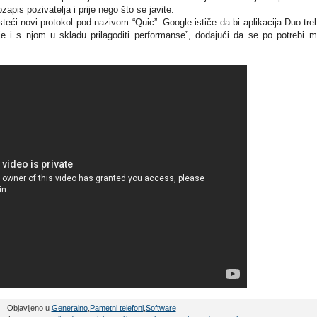
pis pozivatelja i prije nego što se javite.
teći novi protokol pod nazivom “Quic”. Google ističe da bi aplikacija Duo tre
ije i s njom u skladu prilagoditi performanse”, dodajući da se po potrebi 
Objavljeno u
Generalno
,
Pametni telefoni
,
Software