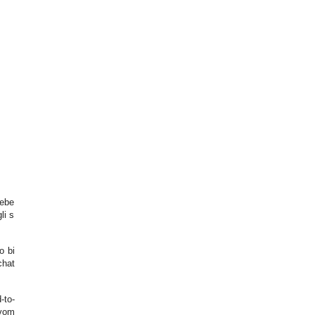
rebe
li s
o bi
chat
-to-
ivom