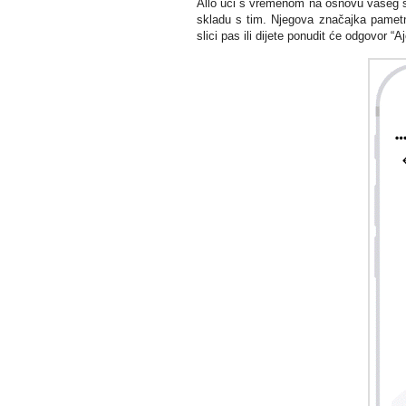
Allo uči s vremenom na osnovu vašeg st
skladu s tim. Njegova značajka pametno
slici pas ili dijete ponudit će odgovor “