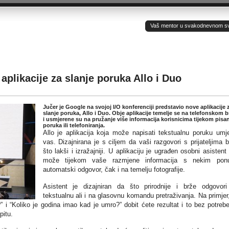
Vaš mentor u svakodnevnom sv(ij
plikacije za slanje poruka Allo i Duo
Jučer je Google na svojoj I/O konferenciji predstavio nove aplikacije 
slanje poruka, Allo i Duo. Obje aplikacije temelje se na telefonskom b
i usmjerene su na pružanje više informacija korisnicima tijekom pisan
poruka ili telefoniranja.
Allo je aplikacija koja može napisati tekstualnu poruku umj
vas. Dizajnirana je s ciljem da vaši razgovori s prijateljima 
što lakši i izražajniji. U aplikaciju je ugrađen osobni asistent 
može tijekom vaše razmjene informacija s nekim ponud
automatski odgovor, čak i na temelju fotografije.
Asistent je dizajniran da što prirodnije i brže odgovor
tekstualnu ali i na glasovnu komandu pretraživanja. Na primjer
 i “Koliko je godina imao kad je umro?” dobit ćete rezultat i to bez potreb
pitu.