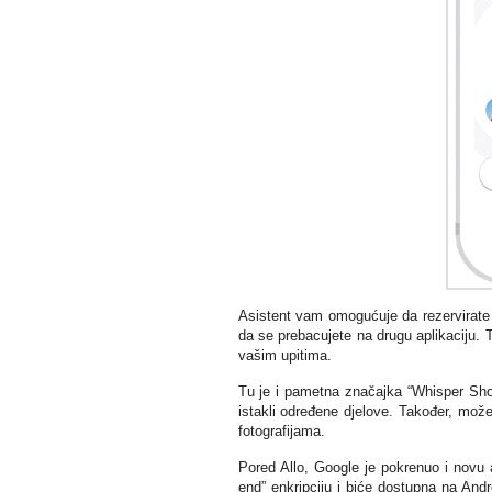
Asistent vam omogućuje da rezervirate 
da se prebacujete na drugu aplikaciju.
vašim upitima.
Tu je i pametna značajka “Whisper Shou
istakli određene djelove. Također, možet
fotografijama.
Pored Allo, Google je pokrenuo i novu 
end” enkripciju i biće dostupna na And