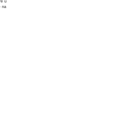
re u
e na