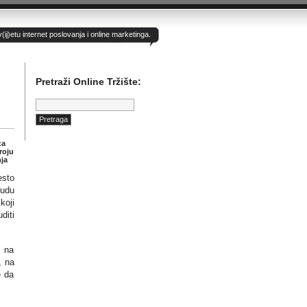
)etu internet poslovanja i online marketinga.
Pretraži Online Tržište:
Pretraga:
za
roju
ja
esto
budu
koji
iti
i na
, na
e da