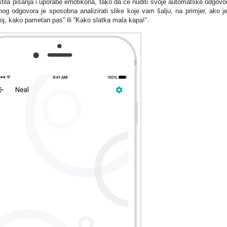
ila pisanja i uporabe emotikona, tako da će nuditi svoje automatske odgovo
g odgovora je sposobna analizirati slike koje vam šalju, na primjer, ako j
Ajoj, kako pametan pas” ili “Kako slatka mala kapa!”.