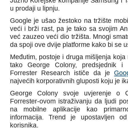
Južno Korejske kompanije Samsung i Ta
u prodaji u lipnju.
Google je ušao žestoko na tržište mobil
veći i brži rast, pa je tako sa svojim 
već zauzeo veći dio tržišta. Mnogi smat
da spoji ove dvije platforme kako bi se ust
Međutim, postoje i druga mišljenja koja 
tako George Colony, predsjednik i i
Forrester Research ističe da je
Goo
najvećih korporativnih gluposti koju je ik
George Colony svoje uvjerenje o 
Forrester-ovom istraživanju da ljudi p
na mobilne aplikacije kao primarn
informacija. Trend je upostavljen o
korisnika.