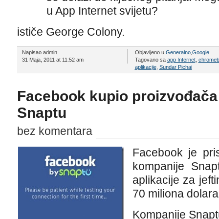
u App Internet svijetu?
ističe George Colony.
Napisao admin
Objavljeno u
Generalno
,
Google
31 Maja, 2011 at 11:52 am
Tagovano sa
app Internet
,
chrome
aplikacije
,
Sundar Pichai
Facebook kupio proizvođača 
Snaptu
bez komentara
Facebook je pri
kompanije Snap
aplikacije za jef
70 miliona dolara
Kompanije Snapt