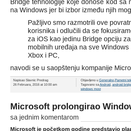
Bridge tehnologije koje donose kod sa 
na Windows jer bi izbor između njih mogo 
Pažljivo smo razmotrili ove povrat
korisnika i odlučili da se fokusi
za iOS kao jedinu Bridge opciju z
mobilnih uređaja na sve Windows 10
Xbox i PC,
navodi se u saopštenju kompanije Micro
Napisao Slavnic Predrag
Objavljeno u
Generalno
,
Pametni tel
26 Februara, 2016 at 10:00 am
Tagovano sa
Android
,
android bridg
windows most
Microsoft prolongirao Windo
sa jednim komentarom
Microsoft je početkom godine predstavio pl