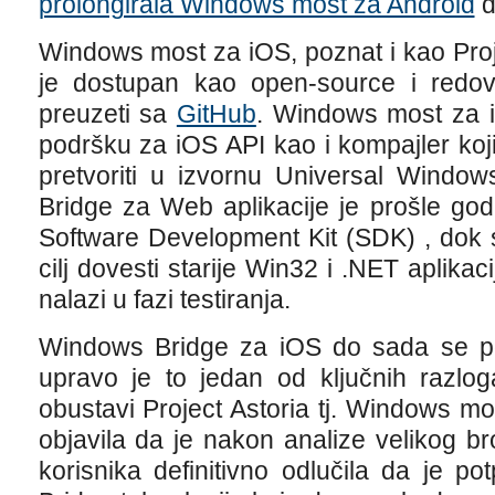
prolongirala Windows most za Android
d
Windows most za iOS, poznat i kao Pro
je dostupan kao open-source i redo
preuzeti sa
GitHub
. Windows most za iO
podršku za iOS API kao i kompajler ko
pretvoriti u izvornu Universal Windo
Bridge za Web aplikacije je prošle go
Software Development Kit (SDK) , dok se
cilj dovesti starije Win32 i .NET aplika
nalazi u fazi testiranja.
Windows Bridge za iOS do sada se p
upravo je to jedan od ključnih razlo
obustavi Project Astoria tj. Windows m
objavila da je nakon analize velikog br
korisnika definitivno odlučila da je p