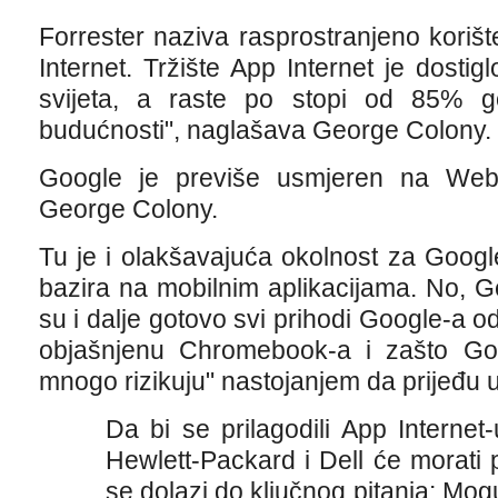
Forrester naziva rasprostranjeno korišt
Internet. Tržište App Internet je dostig
svijeta, a raste po stopi od 85% god
budućnosti", naglašava George Colony.
Google je previše usmjeren na Web
George Colony.
Tu je i olakšavajuća okolnost za Googl
bazira na mobilnim aplikacijama. No, 
su i dalje gotovo svi prihodi Google-a
objašnjenu Chromebook-a i zašto Go
mnogo rizikuju" nastojanjem da prijeđu u 
Da bi se prilagodili App Internet
Hewlett-Packard i Dell će morati 
se dolazi do ključnog pitanja: Mogu