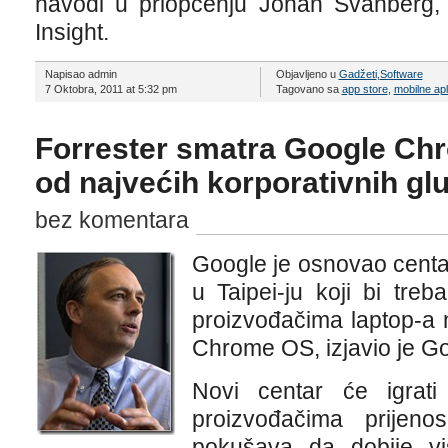
navodi u priopćenju Johan Svanberg, vi
Insight.
Napisao admin
Objavljeno u
Gadžeti
,
Software
7 Oktobra, 2011 at 5:32 pm
Tagovano sa
app store
,
mobilne apl
Forrester smatra Google C
od najvećih korporativnih gl
bez komentara
Google je osnovao centar
u Taipei-ju koji bi tre
proizvođačima laptop-a 
Chrome OS, izjavio je G
Novi centar će igrati
proizvođačima prijeno
pokušava da dobije viš