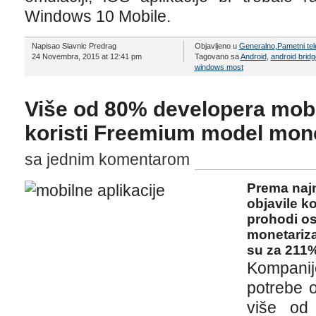
Windows 10 Mobile.
Napisao Slavnic Predrag
Objavljeno u
Generalno
,
Pametni tel
24 Novembra, 2015 at 12:41 pm
Tagovano sa
Android
,
android bridg
windows most
Više od 80% developera mobil
koristi Freemium model mone
sa jednim komentarom
Prema najn
objavile k
prohodi o
monetariza
su za 211%
Kompani
potrebe o
više od 