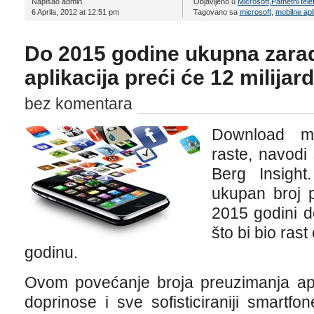
Napisao admin
Objavljeno u
Microsoft
,
Pametni tele
6 Aprila, 2012 at 12:51 pm
Tagovano sa
microsoft
,
mobilne apl
Do 2015 godine ukupna zara
aplikacija preći će 12 milijard
bez komentara
Download mob
raste, navodi 
Berg Insight
ukupan broj p
2015 godini do
što bi bio ra
godinu.
Ovom povećanje broja preuzimanja apl
doprinose i sve sofisticiraniji smartf