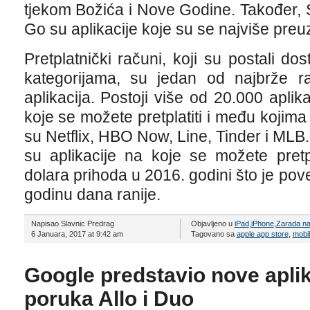
tjekom Božića i Nove Godine. Također,
Go su aplikacije koje su se najviše preuz
Pretplatnički računi, koji su postali do
kategorijama, su jedan od najbrže r
aplikacija. Postoji više od 20.000 apli
koje se možete pretplatiti i među kojima
su Netflix, HBO Now, Line, Tinder i MLB
su aplikacije na koje se možete pretpla
dolara prihoda u 2016. godini što je p
godinu dana ranije.
Napisao Slavnic Predrag
Objavljeno u
iPad
,
iPhone
,
Zarada na
6 Januara, 2017 at 9:42 am
Tagovano sa
apple app store
,
mobil
Google predstavio nove aplik
poruka Allo i Duo