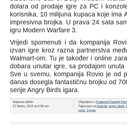
dolara od prodaje igre za PC i konzol
korisnika, 10 milijuna kupaca koje ima
impresivna brojka. U prava 24 sata samo 
igru Modern Warfare 3.
Vrijedi spomenuti i da kompanija Rovi
izvan igre kroz razna partnerstva među
Walmart-om. Tu je također i online zar
dobara unutar igre, sa prodajom unuta 
Sve u svemu, kompanija Rovio je od p
danas dosegla fantastičnu brojku od 700
serije Angry Birds igara.
Napisao admin
Objavljeno u
Featured
,
Gaming
,
Pame
27 Marta, 2012 at 6:58 am
Tagovano sa
Android
,
angry birds
,
rovio
,
Zynga