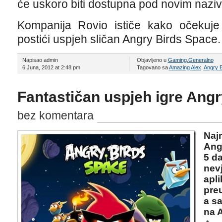
će uskoro biti dostupna pod novim naz
Kompanija Rovio ističe kako očekuj
postići uspjeh sličan Angry Birds Space.
Napisao admin
Objavljeno u
Gaming
,
Generalno
6 Juna, 2012 at 2:48 pm
Tagovano sa
Amazing Alex
,
Angry B
Fantastičan uspjeh igre Ang
bez komentara
Najn
Ang
5 da
nevj
apl
preu
a sa
na 