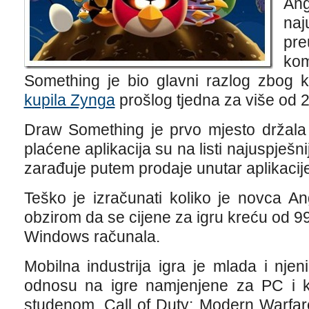
Ang
na
pre
ko
Something je bio glavni razlog zbog 
kupila Zynga
prošlog tjedna za više od 2
Draw Something je prvo mjesto držala 
plaćene aplikacija su na listi najuspješni
zarađuje putem prodaje unutar aplikacij
Teško je izračunati koliko je novca A
obzirom da se cijene za igru kreću od 99
Windows računala.
Mobilna industrija igra je mlada i nje
odnosu na igre namjenjene za PC i k
studenom, Call of Duty: Modern Warfare