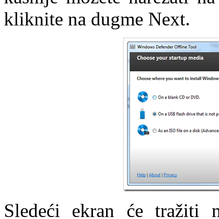
kliknite na dugme Next.
Sledeći ekran će tražiti m