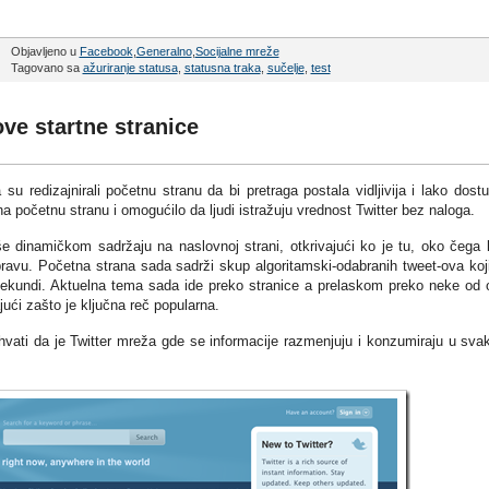
Objavljeno u
Facebook
,
Generalno
,
Socijalne mreže
Tagovano sa
ažuriranje statusa
,
statusna traka
,
sučelje
,
test
ove startne stranice
 redizajnirali početnu stranu da bi pretraga postala vidljivija i lako dost
a početnu stranu i omogućilo da ljudi istražuju vrednost Twitter bez naloga.
e dinamičkom sadržaju na naslovnoj strani, otkrivajući ko je tu, oko čega l
pravu. Početna strana sada sadrži skup algoritamski-odabranih tweet-ova koj
sekundi. Aktuelna tema sada ide preko stranice a prelaskom preko neke od 
ući zašto je ključna reč popularna.
vati da je Twitter mreža gde se informacije razmenjuju i konzumiraju u sv