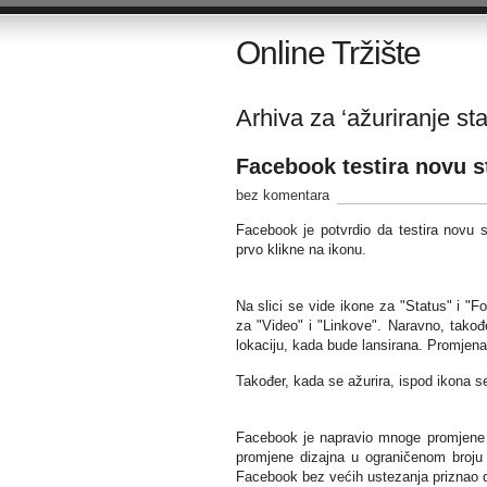
Online Tržište
Arhiva za ‘ažuriranje sta
Facebook testira novu s
bez komentara
Facebook je potvrdio da testira novu s
prvo klikne na ikonu.
Na slici se vide ikone za "Status" i "Fot
za "Video" i "Linkove". Naravno, tako
lokaciju, kada bude lansirana. Promjena
Također, kada se ažurira, ispod ikona s
Facebook je napravio mnoge promjene di
promjene dizajna u ograničenom broju o
Facebook bez većih ustezanja priznao d