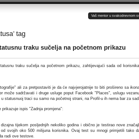
Vaš mentor u svakodnevnom sv(ij
tusa’ tag
tatusnu traku sučelja na početnom prikazu
tatusnu traku sučelja na početnom prikazu, zahtijevajući sada od korisnik
ografije" ali za pretpostaviti je da će najvjerojatnije to biti prošireno sa iko
đer može sadržavati i druge usluge poput Facebook "Places", uslugu vezan
 u statusnuoj traci su samo na početnoj strani, na Profil-u ih nema bar za sad
e prikazuje ispis "Zadnja promjena":
zajna tijekom posljednjih nekoliko godina i obično je testirao nove značaj
d svojih oko 500 milijuna korisnika. Ovaj test su mnogi primjetili tako d
a radi ove testove.