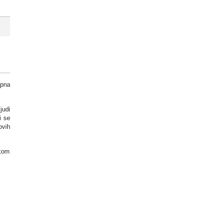
upna
judi
i se
ovih
akom