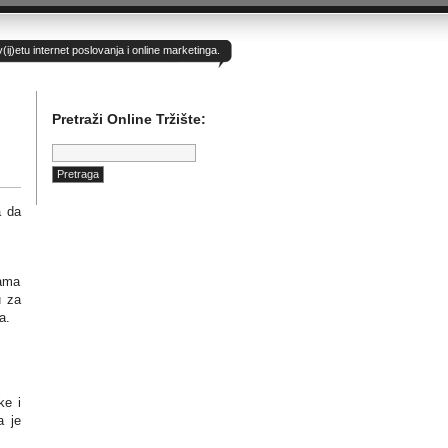
)etu internet poslovanja i online marketinga.
Pretraži Online Tržište:
Pretraga:
a da
nama
u za
a.
ke i
a je