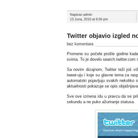
Napisao admin
13 Juna, 2010 at 6:56 pm
Twitter objavio izgled n
bez komentara
Promene su počele prošle godine kada su
svima. To je dovelo search.twitter.com n
Sa novim dizajnom, Twitter teži još viš
tweet-uju i koje su glavne tema za ras
automatski pojavljuju svakih nekoliko 
aktuelnosti pokazuje se opis objašnjavaj
Sve ove izmena idu u pravcu da se prih
sekundu a ne puko ažuriranje statusa.