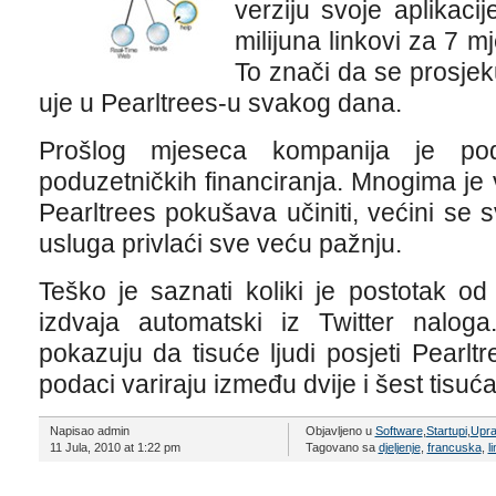
verziju svoje aplikacij
milijuna linkovi za 7 m
To znači da se prosje
uje u Pearltrees-u svakog dana.
Prošlog mjeseca kompanija je podi
poduzetničkih financiranja. Mnogima je
Pearltrees pokušava učiniti, većini se s
usluga privlaći sve veću pažnju.
Teško je saznati koliki je postotak od
izdvaja automatski iz Twitter naloga.
pokazuju da tisuće ljudi posjeti Pearl
podaci variraju između dvije i šest tisuća
Napisao admin
Objavljeno u
Software
,
Startupi
,
Upra
11 Jula, 2010 at 1:22 pm
Tagovano sa
djeljenje
,
francuska
,
l