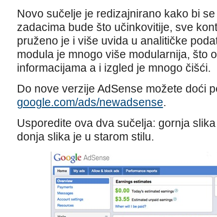
Novo sučelje je redizajnirano kako bi s
zadacima bude što učinkovitije, sve kon
pruženo je i više uvida u analitičke podat
modula je mnogo više modularnija, što 
informacijama a i izgled je mnogo čišći.
Do nove verzije AdSense možete doći p
google.com/ads/newadsense
.
Usporedite ova dva sučelja: gornja slik
donja slika je u starom stilu.