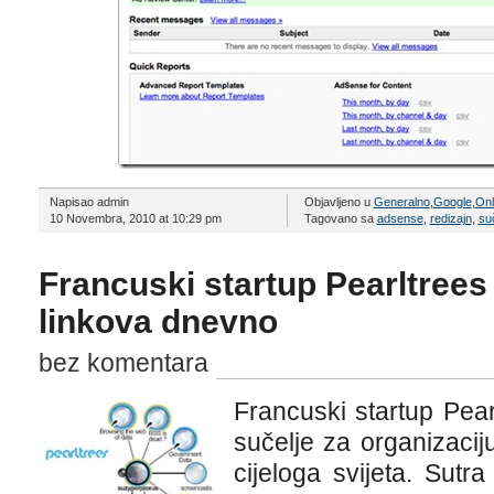
Napisao admin
Objavljeno u
Generalno
,
Google
,
Onl
10 Novembra, 2010 at 10:29 pm
Tagovano sa
adsense
,
redizajn
,
su
Francuski startup Pearltrees
linkova dnevno
bez komentara
Francuski startup Pear
sučelje za organizaciju 
cijeloga svijeta. Sutra