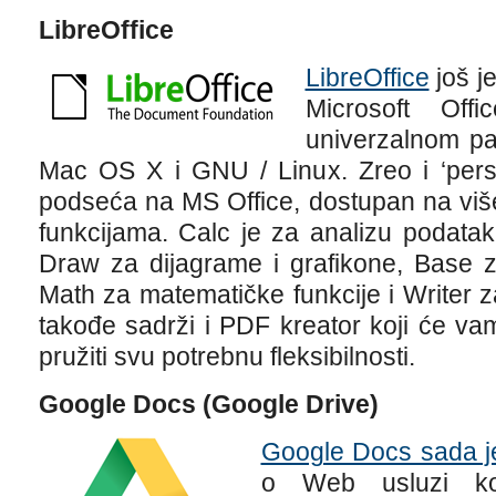
LibreOffice
LibreOffice
još j
Microsoft Of
univerzalnom pa
Mac OS X i GNU / Linux. Zreo i ‘person
podseća na MS Office, dostupan na više
funkcijama. Calc je za analizu podatak
Draw za dijagrame i grafikone, Base z
Math za matematičke funkcije i Writer z
takođe sadrži i PDF kreator koji će va
pružiti svu potrebnu fleksibilnosti.
Google Docs (Google Drive)
Google Docs sada j
o Web usluzi k