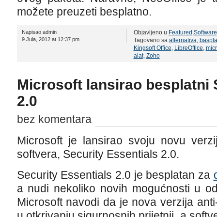
možete preuzeti besplatno.
Napisao admin
Objavljeno u
Featured
,
Software
9 Jula, 2012 at 12:37 pm
Tagovano sa
alternativa
,
baspla
Kingsoft Office
,
LibreOffice
,
micr
alat
,
Zoho
Microsoft lansirao besplatni 
2.0
bez komentara
Microsoft je lansirao svoju novu verz
softvera, Security Essentials 2.0.
Security Essentials 2.0 je besplatan za
a nudi nekoliko novih mogućnosti u o
Microsoft navodi da je nova verzija ant
u otkrivanju sigurnosnih prijetnji, a soft