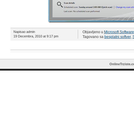
Napisao admin
Objavljeno u
Microsoft
,
Software
19 Decembra, 2010 at 9:17 pm
Tagovano sa
besplatni softver
,
S
OnlineTrziste.