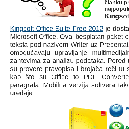
članku p
najpopula
Kingsof
Kingsoft Office Suite Free 2012
je dosta
Microsoft Office. Ovaj besplatan paket
teksta pod nazivom Writer uz Presentat
omogućavaju upravljanje multimedijal
zahtevima za analizu podataka. Pored u
su provere pravopisa i brojača reči tu 
kao što su Office to PDF Converte
paragrafa. Mobilna verzija softvera ta
uređaje.