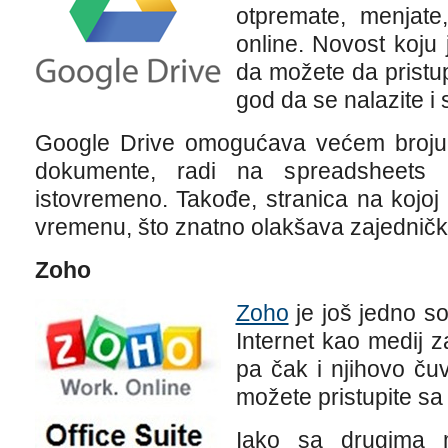
otpremate, menjate,
online. Novost koju 
da možete da pristu
god da se nalazite i 
Google Drive omogućava većem broju k
dokumente, radi na spreadsheets
istovremeno. Takođe, stranica na kojoj
vremenu, što znatno olakšava zajednič
Zoho
Zoho
je još jedno so
Internet kao medij za
pa čak i njihovo ču
možete pristupite sa 
Iako sa drugima 