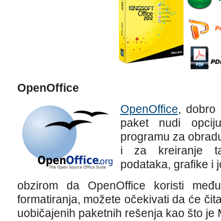
OpenOffice
OpenOffice
, dobro 
paket nudi opciju
programu za obradu 
i za kreiranje ta
podataka, grafike i
obzirom da OpenOffice koristi među
formatiranja, možete očekivati da će čitat
uobičajenih paketnih rešenja kao što je M