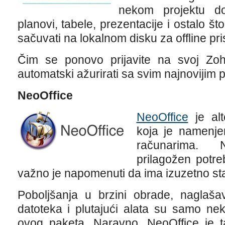
nekom projektu do
planovi, tabele, prezentacije i ostalo š
sačuvati na lokalnom disku za offline pri
Čim se ponovo prijavite na svoj Zoho
automatski ažurirati sa svim najnoviji
NeoOffice
NeoOffice
je alt
koja je namenj
računarima. 
prilagožen potr
važno je napomenuti da ima izuzetno st
Poboljšanja u brzini obrade, naglašav
datoteka i plutajući alata su samo ne
ovog paketa. Naravno, NeoOffice je ta