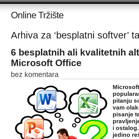
Online Tržište
Arhiva za ‘besplatni softver’ t
6 besplatnih ali kvalitetnih al
Microsoft Office
bez komentara
Microsoft
popularan
pitanju s
vam olak
pisanje t
pravljenj
i ostalog.
jedino re