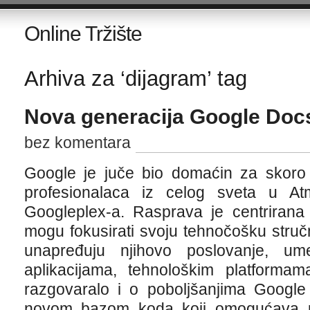
Online Tržište
Arhiva za ‘dijagram’ tag
Nova generacija Google Doc
bez komentara
Google je juče bio domaćin za skoro 4
profesionalaca iz celog sveta u Atm
Googleplex-a. Rasprava je centrirana
mogu fokusirati svoju tehnočošku stručno
unapređuju njihovo poslovanje, ume
aplikacijama, tehnološkim platforma
razgovaralo i o poboljšanjima Googl
novom bazom koda koji omogućava pr