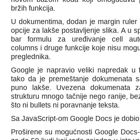
bržih funkcija.
U dokumentima, dodan je margin ruler b
opcije za lakše postavljenje slika. A u 
bar formulu za uređivanje cell aut
columns i druge funkcije koje nisu mog
preglednika.
Google je napravio veliki napredak u 
tako da je premeštanje dokumenata 
puno lakše. Uvezena dokumenata zad
strukturu mnogo tačnije nego ranije, be
što ni bullets ni poravnanje teksta.
Sa JavaScript-om Google Docs je dobio
Proširene su mogućnosti Google Docs-