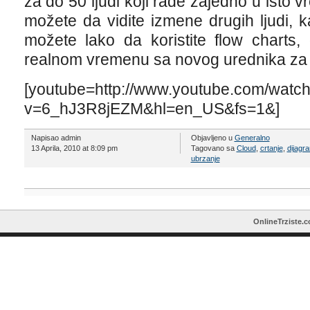
za do 50 ljudi koji rade zajedno u ist
možete da vidite izmene drugih ljudi, 
možete lako da koristite flow charts
realnom vremenu sa novog urednika za 
[youtube=http://www.youtube.com/watc
v=6_hJ3R8jEZM&hl=en_US&fs=1&]
Napisao admin
Objavljeno u
Generalno
13 Aprila, 2010 at 8:09 pm
Tagovano sa
Cloud
,
crtanje
,
dijagr
ubrzanje
OnlineTrziste.