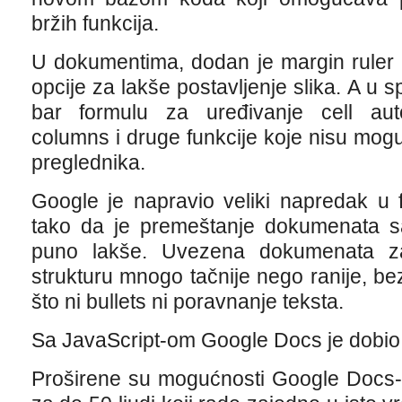
bržih funkcija.
U dokumentima, dodan je margin ruler b
opcije za lakše postavljenje slika. A u 
bar formulu za uređivanje cell aut
columns i druge funkcije koje nisu mog
preglednika.
Google je napravio veliki napredak u 
tako da je premeštanje dokumenata 
puno lakše. Uvezena dokumenata zad
strukturu mnogo tačnije nego ranije, be
što ni bullets ni poravnanje teksta.
Sa JavaScript-om Google Docs je dobio
Proširene su mogućnosti Google Docs-