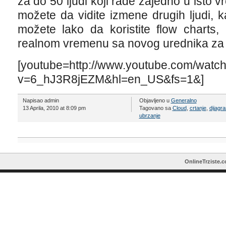
za do 50 ljudi koji rade zajedno u ist
možete da vidite izmene drugih ljudi, 
možete lako da koristite flow charts
realnom vremenu sa novog urednika za 
[youtube=http://www.youtube.com/watc
v=6_hJ3R8jEZM&hl=en_US&fs=1&]
Napisao admin
Objavljeno u
Generalno
13 Aprila, 2010 at 8:09 pm
Tagovano sa
Cloud
,
crtanje
,
dijagr
ubrzanje
OnlineTrziste.