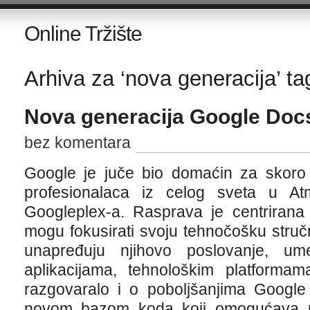
Online Tržište
Arhiva za ‘nova generacija’ ta
Nova generacija Google Doc
bez komentara
Google je juče bio domaćin za skoro 4
profesionalaca iz celog sveta u Atm
Googleplex-a. Rasprava je centrirana
mogu fokusirati svoju tehnočošku stručno
unapređuju njihovo poslovanje, ume
aplikacijama, tehnološkim platforma
razgovaralo i o poboljšanjima Googl
novom bazom koda koji omogućava pr