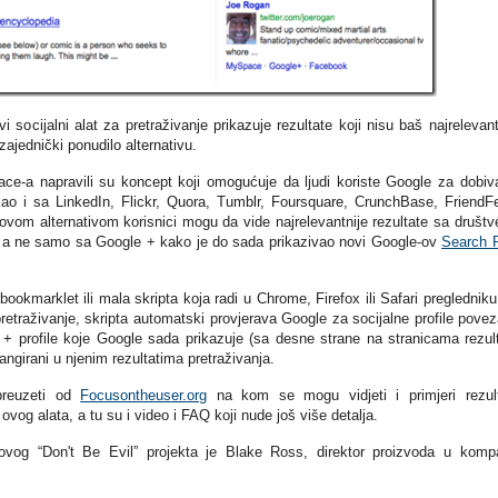
 socijalni alat za pretraživanje prikazuje rezultate koji nisu baš najrelevantn
zajednički ponudilo alternativu.
ace-a napravili su koncept koji omogućuje da ljudi koriste Google za dobiv
, kao i sa LinkedIn, Flickr, Quora, Tumblr, Foursquare, CrunchBase, FriendF
vom alternativom korisnici mogu da vide najrelevantnije rezultate sa društv
a, a ne samo sa Google + kako je do sada prikazivao novi Google-ov
Search 
ookmarklet ili mala skripta koja radi u Chrome, Firefox ili Safari pregledniku,
pretraživanje, skripta automatski provjerava Google za socijalne profile pove
 + profile koje Google sada prikazuje (sa desne strane na stranicama rezul
angirani u njenim rezultatima pretraživanja.
preuzeti od
Focusontheuser.org
na kom se mogu vidjeti i primjeri rezul
ovog alata, a tu su i video i FAQ koji nude još više detalja.
og “Don't Be Evil” projekta je Blake Ross, direktor proizvoda u kompa