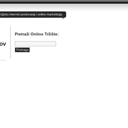
)etu internet poslovanja i online marketinga.
Pretraži Online Tržište:
Pretraga:
-ov