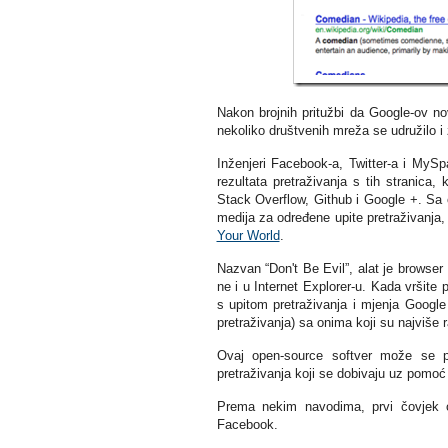
Nakon brojnih pritužbi da Google-ov novi
nekoliko društvenih mreža se udružilo i 
Inženjeri Facebook-a, Twitter-a i MySp
rezultata pretraživanja s tih stranica
Stack Overflow, Github i Google +. Sa o
medija za određene upite pretraživanj
Your World
.
Nazvan “Don't Be Evil”, alat je browser b
ne i u Internet Explorer-u. Kada vršite 
s upitom pretraživanja i mjenja Google
pretraživanja) sa onima koji su najviše r
Ovaj open-source softver može se 
pretraživanja koji se dobivaju uz pomoć 
Prema nekim navodima, prvi čovjek ov
Facebook.