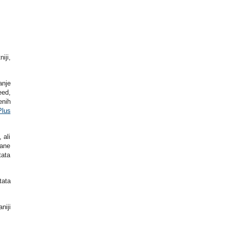
iji,
anje
eed,
enih
Plus
 ali
zane
tata
tata
niji