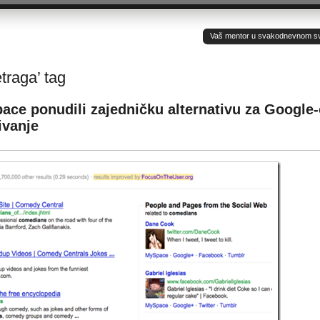
Vaš mentor u svakodnevnom sv(ij
traga’ tag
ace ponudili zajedničku alternativu za Google
ivanje