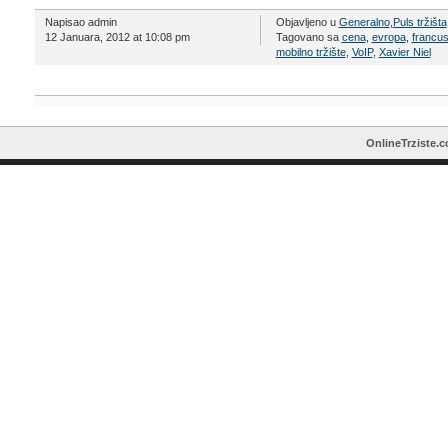
Napisao admin
Objavljeno u
Generalno
,
Puls tržišta
12 Januara, 2012 at 10:08 pm
Tagovano sa
cena
,
evropa
,
francu
mobilno tržište
,
VoIP
,
Xavier Niel
OnlineTrziste.