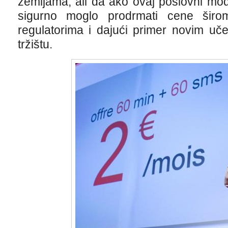
zemljama, ali da ako ovaj poslovni mod
sigurno moglo prodrmati cene širo
regulatorima i dajući primer novim u
tržištu.