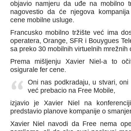
objavio namjeru da uđe na mobilno trž
nagovestio da će njegova kompanija s
cene mobilne usluge.
Francusko mobilno tržište već ima dos
operatera, Orange, SFR i Bouygues Tel
sa preko 30 mobilnih virtuelnih mrežni
Prema mišljenju Xavier Niel-a to oči
osigurale fer cene.
Oni nas podkradaju, u stvari, on
već prebacio na Free Mobile,
izjavio je Xavier Niel na konferenci
predstavio planove kompanije o smanjen
Xavier Niel navodi da Free nema ope