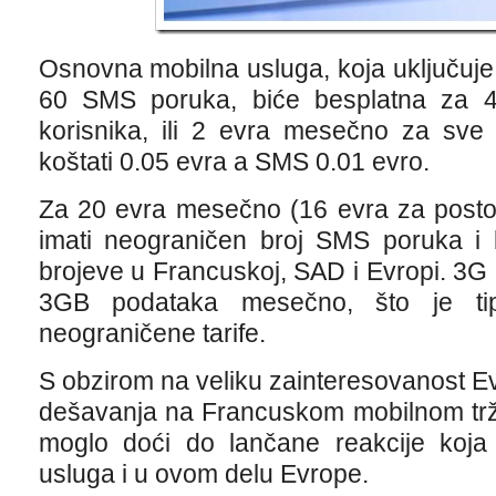
Osnovna mobilna usluga, koja uključuje
60 SMS poruka, biće besplatna za 4,
korisnika, ili 2 evra mesečno za sve
koštati 0.05 evra a SMS 0.01 evro.
Za 20 evra mesečno (16 evra za postoje
imati neograničen broj SMS poruka i b
brojeve u Francuskoj, SAD i Evropi. 3G I
3GB podataka mesečno, što je tip
neograničene tarife.
S obzirom na veliku zainteresovanost E
dešavanja na Francuskom mobilnom trži
moglo doći do lančane reakcije koja 
usluga i u ovom delu Evrope.