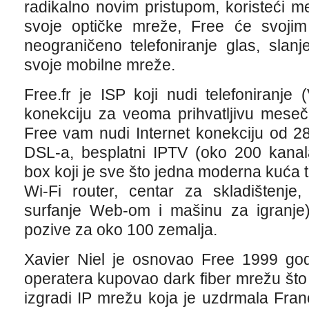
radikalno novim pristupom, koristeći 
svoje optičke mreže, Free će svojim 
neograničeno telefoniranje glas, slan
svoje mobilne mreže.
Free.fr je ISP koji nudi telefoniranje 
konekciju za veoma prihvatljivu mese
Free vam nudi Internet konekciju od 2
DSL-a, besplatni IPTV (oko 200 kanala)
box koji je sve što jedna moderna kuća
Wi-Fi router, centar za skladištenje,
surfanje Web-om i mašinu za igranje)
pozive za oko 100 zemalja.
Xavier Niel je osnovao Free 1999 god
operatera kupovao dark fiber mrežu što
izgradi IP mrežu koja je uzdrmala Fra