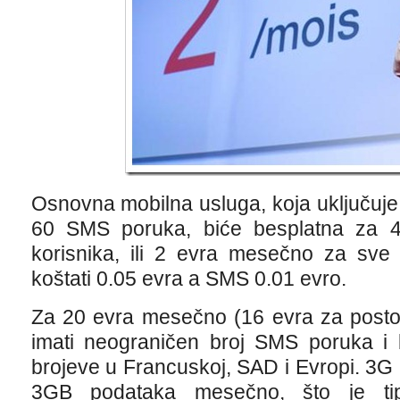
Osnovna mobilna usluga, koja uključuje
60 SMS poruka, biće besplatna za 4,
korisnika, ili 2 evra mesečno za sve
koštati 0.05 evra a SMS 0.01 evro.
Za 20 evra mesečno (16 evra za postoje
imati neograničen broj SMS poruka i b
brojeve u Francuskoj, SAD i Evropi. 3G I
3GB podataka mesečno, što je tip