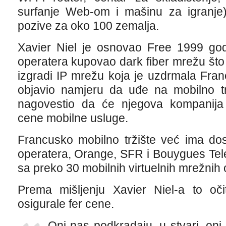
surfanje Web-om i mašinu za igranje)
pozive za oko 100 zemalja.
Xavier Niel je osnovao Free 1999 god
operatera kupovao dark fiber mrežu što
izgradi IP mrežu koja je uzdrmala Fra
objavio namjeru da uđe na mobilno trž
nagovestio da će njegova kompanija s
cene mobilne usluge.
Francusko mobilno tržište već ima dos
operatera, Orange, SFR i Bouygues Tel
sa preko 30 mobilnih virtuelnih mrežni
Prema mišljenju Xavier Niel-a to oči
osigurale fer cene.
Oni nas podkradaju, u stvari, on