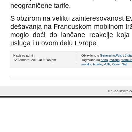
neograničene tarife.
S obzirom na veliku zainteresovanost E
dešavanja na Francuskom mobilnom trži
moglo doći do lančane reakcije koja 
usluga i u ovom delu Evrope.
Napisao admin
Objavljeno u
Generalno
,
Puls tržišta
12 Januara, 2012 at 10:08 pm
Tagovano sa
cena
,
evropa
,
francu
mobilno tržište
,
VoIP
,
Xavier Niel
OnlineTrziste.