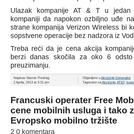
Ulazak kompanije AT & T u jedan
kompaniji da napokon ozbiljno uđe na
strane kompanija Verizon Wireless bi 
sopstvene operacije bez nadzora iz Vod
Treba reći da je cena akcija kompani
berzi danas skočila za oko 6 odsto 
preuzimanju.
Napisao Slavnic Predrag
Objavljeno u
Akvizicije
,
Generalno
2 Aprila, 2013 at 3:31 pm
Tagovano sa
Akvizicija
,
AT&T
,
kupo
Francuski operater Free Mobi
cene mobilnih usluga i tako 
Evropsko mobilno tržište
2 0 komentara