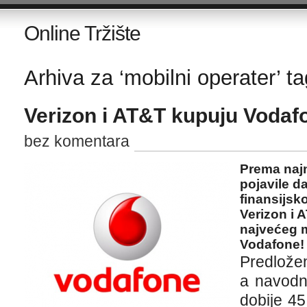
Online Tržište
Arhiva za ‘mobilni operater’ ta
Verizon i AT&T kupuju Vodaf
bez komentara
Prema najn
pojavile d
finansijsko
Verizon i 
najvećeg m
Vodafone!
Predlože
a navodn
dobije 4