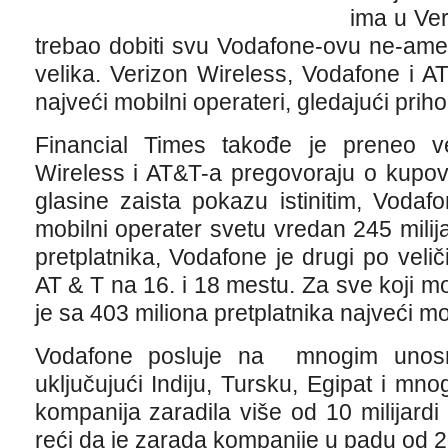
ima u Ver
trebao dobiti svu Vodafone-ovu ne-amer
velika. Verizon Wireless, Vodafone i AT 
najveći mobilni operateri, gledajući prih
Financial Times takođe je preneo v
Wireless i AT&T-a pregovoraju o kupov
glasine zaista pokazu istinitim, Vodaf
mobilni operater svetu vredan 245 milija
pretplatnika, Vodafone je drugi po velič
AT & T na 16. i 18 mestu. Za sve koji 
je sa 403 miliona pretplatnika najveći mo
Vodafone posluje na mnogim unosni
uključujući Indiju, Tursku, Egipat i mn
kompanija zaradila više od 10 milijardi
reći da je zarada kompanije u padu od 