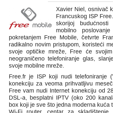
Xavier Niel, osnivač k
Francuskog ISP Free.
skorijoj budućnost
mobilno poslovanj
pokretanjem Free Mobile, četvrte Fr
radikalno novim pristupom, koristeći 
svoje optičke mreže, Free će svojim 
neograničeno telefoniranje glas, slan
svoje mobilne mreže.
Free.fr je ISP koji nudi telefoniranje 
konekciju za veoma prihvatljivu mese
Free vam nudi Internet konekciju od 2
DSL-a, besplatni IPTV (oko 200 kanala)
box koji je sve što jedna moderna kuća
Wi-Fi router, centar za skladištenje,