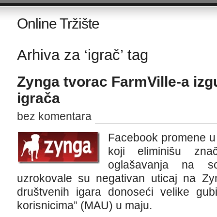
Online Tržište
Arhiva za ‘igrač’ tag
Zynga tvorac FarmVille-a izg
igrača
bez komentara
Facebook promene u 
koji eliminišu zna
oglašavanja na soc
uzrokovale su negativan uticaj na Zyn
društvenih igara donoseći velike gub
korisnicima” (MAU) u maju.