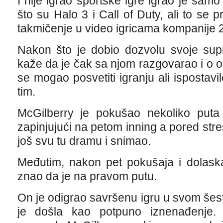
I nije igrao sportske igre igrao je sam
što su Halo 3 i Call of Duty, ali to se
takmičenje u video igricama kompanije 
Nakon što je dobio dozvolu svoje sup
kaže da je čak sa njom razgovarao i o 
se mogao posvetiti igranju ali ispostavi
tim.
McGilberry je pokušao nekoliko put
zapinjujući na petom inning a pored stre
još svu tu dramu i snimao.
Međutim, nakon pet pokušaja i dolask
znao da je na pravom putu.
On je odigrao savršenu igru u svom še
je došla kao potpuno iznenađenje