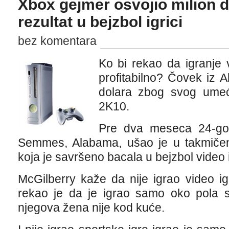
Xbox gejmer osvojio milion d
rezultat u bejzbol igrici
bez komentara
Ko bi rekao da igranje v
profitabilno? Čovek iz A
dolara zbog svog ume
2K10.
Pre dva meseca 24-god
Semmes, Alabama, ušao je u takmiče
koja je savršeno bacala u bejzbol video i
McGilberry kaže da nije igrao video ig
rekao je da je igrao samo oko pola s
njegova žena nije kod kuće.