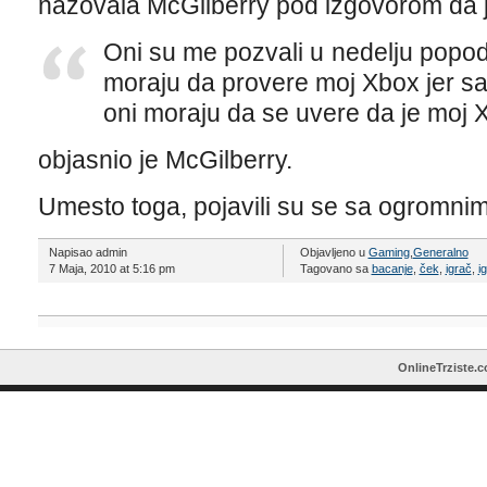
nazovala McGilberry pod izgovorom da je 
Oni su me pozvali u nedelju popodn
moraju da provere moj Xbox jer sam
oni moraju da se uvere da je moj 
objasnio je McGilberry.
Umesto toga, pojavili su se sa ogromnim
Napisao admin
Objavljeno u
Gaming
,
Generalno
7 Maja, 2010 at 5:16 pm
Tagovano sa
bacanje
,
ček
,
igrač
,
i
OnlineTrziste.