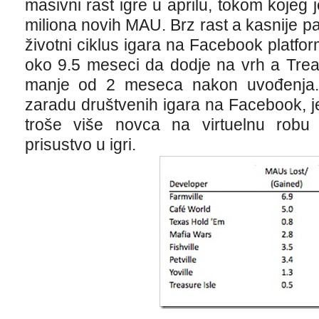
masivni rast igre u aprilu, tokom kojeg 
miliona novih MAU. Brz rast a kasnije 
životni ciklus igara na Facebook platfor
oko 9.5 meseci da dodje na vrh a Treas
manje od 2 meseca nakon uvođenja. 
zaradu društvenih igara na Facebook, je
troše više novca na virtuelnu robu
prisustvo u igri.