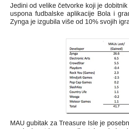
Jedini od velike četvorke koji je dobitni
uspona fudbalske aplikacije Bola i grad
Zynga je izgubila više od 10% svojih igr
MAU gubitak za Treasure Isle je poseb