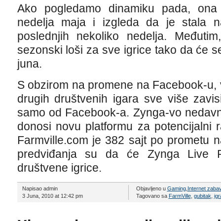
Ako pogledamo dinamiku pada, ona 
nedelja maja i izgleda da je stala
poslednjih nekoliko nedelja. Međutim
sezonski loši za sve igrice tako da će s
juna.
S obzirom na promene na Facebook-u, v
drugih društvenih igara sve više zavis
samo od Facebook-a. Zynga-vo nedavn
donosi novu platformu za potencijalni 
Farmville.com je 382 sajt po prometu n
predviđanja su da će Zynga Live Po
društvene igrice.
Napisao admin
Objavljeno u
Gaming
,
Internet zaba
3 Juna, 2010 at 12:42 pm
Tagovano sa
FarmVille
,
gubitak
,
igr