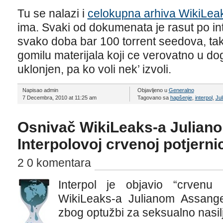
Tu se nalazi i
celokupna arhiva WikiLea
ima. Svaki od dokumenata je rasut po int
svako doba bar 100 torrent seedova, tako 
gomilu materijala koji ce verovatno u dog
uklonjen, pa ko voli nek’ izvoli.
Napisao admin
Objavljeno u
Generalno
7 Decembra, 2010 at 11:25 am
Tagovano sa
hapšenje
,
interpol
,
Ju
Osnivač WikiLeaks-a Julian
Interpolovoj crvenoj potjernic
2 0 komentara
Interpol je objavio “crvenu
WikiLeaks-a Julianom Assang
zbog optužbi za seksualno nasil