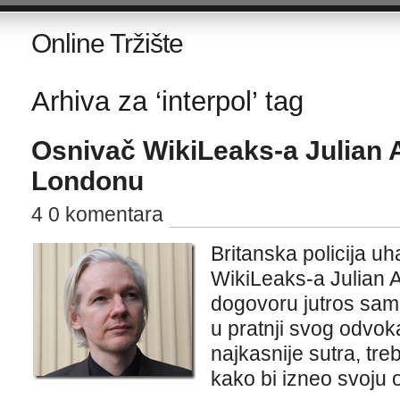
Online Tržište
Arhiva za ‘interpol’ tag
Osnivač WikiLeaks-a Julian
Londonu
4 0 komentara
Britanska policija u
WikiLeaks-a Julian 
dogovoru jutros sam 
u pratnji svog odvoka
najkasnije sutra, tre
kako bi izneo svoju 