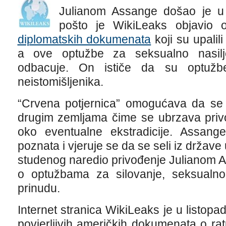
Julianom Assange došao je u 
pošto je WikiLeaks objavio
diplomatskih dokumenata
koji su upalil
a ove optužbe za seksualno nasilj
odbacuje. On ističe da su optužb
neistomišljenika.
“Crvena potjernica” omogućava da se 
drugim zemljama čime se ubrzava priv
oko eventualne ekstradicije. Assange
poznata i vjeruje se da se seli iz države
studenog naredio privođenje Julianom A
o optužbama za silovanje, seksualno 
prinudu.
Internet stranica WikiLeaks je u listopa
povjerljivih američkih dokumenata o ra