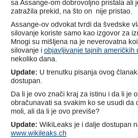
sa Assange-om dobrovoljno pristala ali
zatražila prekid, na što on nije pristao.
Assange-ov odvokat tvrdi da švedske vl
silovanje koriste samo kao izgovor za 
Mnogi su mišljena na je neverovatna koi
silovanje i
objavljivanje tajnih američki
nekoliko dana.
Update:
U trenutku pisanja ovog članaka 
dostupan.
Da li je ovo znači kraj za istinu i da li j
obračunavati sa svakim ko se usudi da o
moli, ali da li je ovo previše?
Update:
WikiLeaks je i dalje dostupan 
www.wikileaks.ch