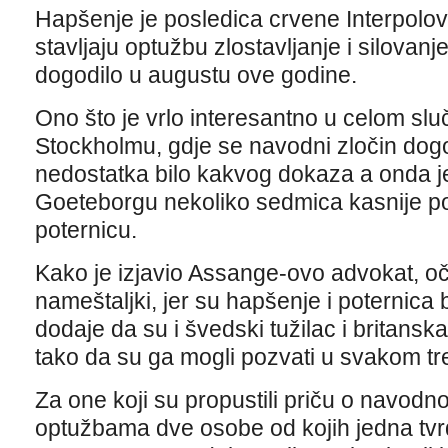
Hapšenje je posledica crvene Interpolov
stavljaju optužbu zlostavljanje i silovan
dogodilo u augustu ove godine.
Ono što je vrlo interesantno u celom sluča
Stockholmu, gdje se navodni zločin dogo
nedostatka bilo kakvog dokaza a onda j
Goeteborgu nekoliko sedmica kasnije pon
poternicu.
Kako je izjavio Assange-ovo advokat, očit
nameštaljki, jer su hapšenje i poternica b
dodaje da su i švedski tužilac i britanska
tako da su ga mogli pozvati u svakom tr
Za one koji su propustili priču o navodno
optužbama dve osobe od kojih jedna tvr