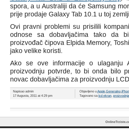
spora, a u Australiji da će Samsung mora
prije prodaje Galaxy Tab 10.1 u toj zemlji
Ovi pravni problemi su prisilili kompan
odnose sa dobavljačima tako da b
proizvođač čipova Elpida Memory, Toshi
jako velike koristi.
Ako se ove informacije o ulaganju
proizvodnju potvrde, to bi onda bilo 
novac dobavljačima za proizvodnju LCD
Napisao admin
Objavljeno u
Apple
,
Generalno
,
iPho
17 Augusta, 2011 at 4:29 pm
Tagovano sa
lcd ekran
,
proizvodnj
OnlineTrziste.