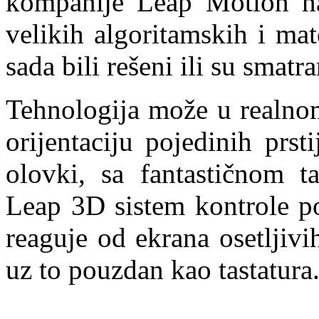
kompanije Leap Motion na
velikih algoritamskih i ma
sada bili rešeni ili su smatr
Tehnologija može u realnom
orijentaciju pojedinih prs
olovki, sa fantastičnom t
Leap 3D sistem kontrole pok
reaguje od ekrana osetljivi
uz to pouzdan kao tastatura