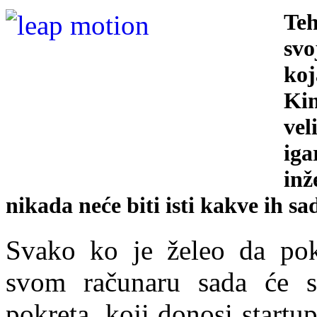
Teh
svo
koj
Kin
vel
iga
inž
nikada neće biti isti kakve ih s
Svako ko je želeo da pok
svom računaru sada će 
pokreta, koji donosi start