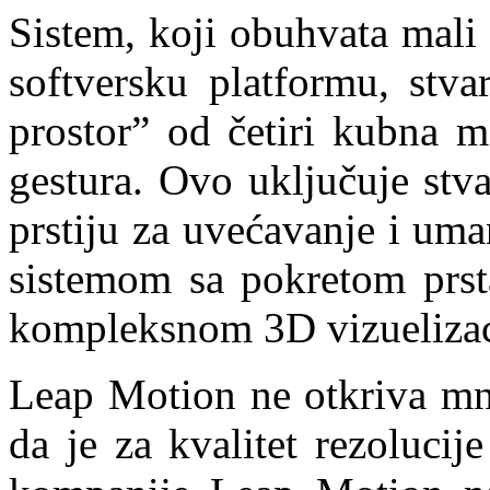
Sistem, koji obuhvata mali 
softversku platformu, stva
prostor” od četiri kubna m
gestura. Ovo uključuje stva
prstiju za uvećavanje i uma
sistemom sa pokretom prsta
kompleksnom 3D vizuelizacij
Leap Motion ne otkriva mno
da je za kvalitet rezolucij