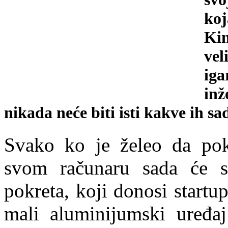
koj
Kin
vel
iga
inž
nikada neće biti isti kakve ih s
Svako ko je želeo da pok
svom računaru sada će 
pokreta, koji donosi start
mali aluminijumski uređaj 