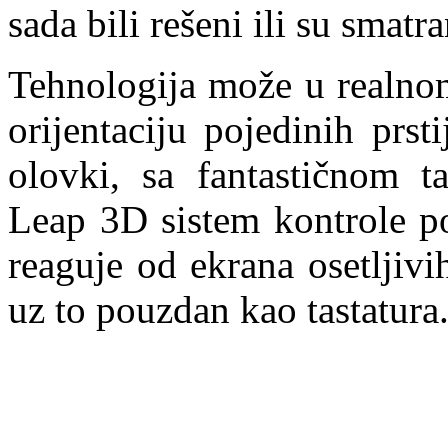
sada bili rešeni ili su smatr
Tehnologija može u realnom
orijentaciju pojedinih prs
olovki, sa fantastičnom t
Leap 3D sistem kontrole pok
reaguje od ekrana osetljivi
uz to pouzdan kao tastatura