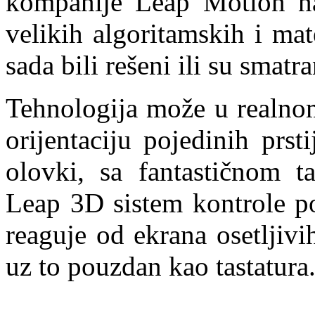
kompanije Leap Motion na
velikih algoritamskih i ma
sada bili rešeni ili su smatr
Tehnologija može u realnom
orijentaciju pojedinih prs
olovki, sa fantastičnom t
Leap 3D sistem kontrole pok
reaguje od ekrana osetljivi
uz to pouzdan kao tastatura