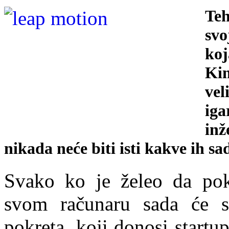
Teh
svo
koj
Kin
vel
iga
inž
nikada neće biti isti kakve ih s
Svako ko je želeo da pok
svom računaru sada će 
pokreta, koji donosi start