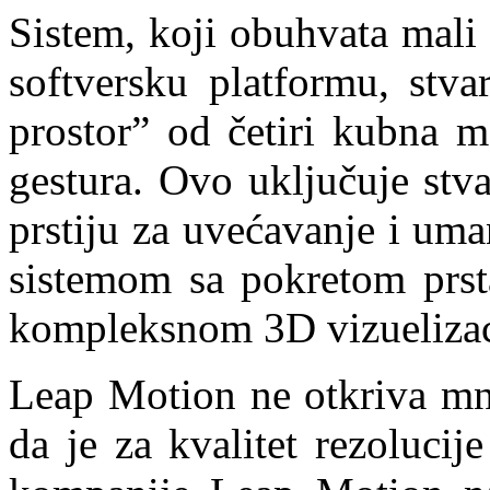
Sistem, koji obuhvata mali 
softversku platformu, stva
prostor” od četiri kubna m
gestura. Ovo uključuje stva
prstiju za uvećavanje i uma
sistemom sa pokretom prsta
kompleksnom 3D vizuelizacij
Leap Motion ne otkriva mno
da je za kvalitet rezolucij