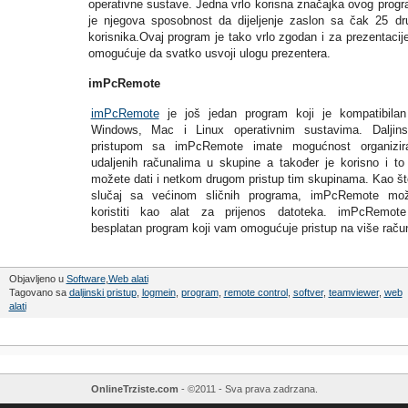
operativne sustave. Jedna vrlo korisna značajka ovog prog
je njegova sposobnost da dijeljenje zaslon sa čak 25 dr
korisnika.Ovaj program je tako vrlo zgodan i za prezentacije
omogućuje da svatko usvoji ulogu prezentera.
imPcRemote
imPcRemote
je još jedan program koji je kompatibila
Windows, Mac i Linux operativnim sustavima. Daljins
pristupom sa imPcRemote imate mogućnost organizira
udaljenih računalima u skupine a također je korisno i to
možete dati i netkom drugom pristup tim skupinama. Kao št
slučaj sa većinom sličnih programa, imPcRemote mož
koristiti kao alat za prijenos datoteka. imPcRemote
besplatan program koji vam omogućuje pristup na više raču
Objavljeno u
Software
,
Web alati
Tagovano sa
daljinski pristup
,
logmein
,
program
,
remote control
,
softver
,
teamviewer
,
web
alati
OnlineTrziste.com
- ©2011 - Sva prava zadrzana.