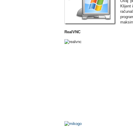
Ovaj p
Klijent
računal
program
maksima
RealVNC