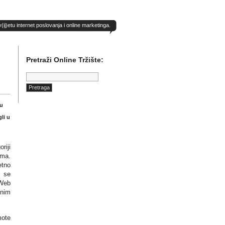
)etu internet poslovanja i online marketinga.
Pretraži Online Tržište:
Pretraga:
u
li u
iji
ima.
tno
u se
Web
enim
mote