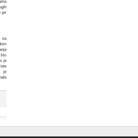
rama
ugih
 jer
n sa
kim
nja
 što
o je
ete
 je
nala