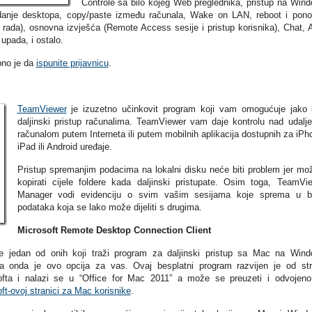
Controle sa bilo kojeg Web preglednika, pristup na Win
ledanje desktopa, copy/paste između računala, Wake on LAN, reboot i pon
n rada), osnovna izvješća (Remote Access sesije i pristup korisnika), Chat,
upada, i ostalo.
bno je da
ispunite prijavnicu
.
TeamViewer
je izuzetno učinkovit program koji vam omogućuje jako 
daljinski pristup računalima. TeamViewer vam daje kontrolu nad udalj
računalom putem Interneta ili putem mobilnih aplikacija dostupnih za iPh
iPad ili Android uređaje.
Pristup spremanjim podacima na lokalni disku neće biti problem jer mo
kopirati cijele foldere kada daljinski pristupate. Osim toga, TeamVi
Manager vodi evidenciju o svim vašim sesijama koje sprema u b
podataka koja se lako može dijeliti s drugima.
Microsoft Remote Desktop Connection Client
e jedan od onih koji traži program za daljinski pristup sa Mac na Win
la onda je ovo opcija za vas. Ovaj besplatni program razvijen je od st
ofta i nalazi se u “Office for Mac 2011” a može se preuzeti i odvojen
ft-ovoj stranici za Mac korisnike
.