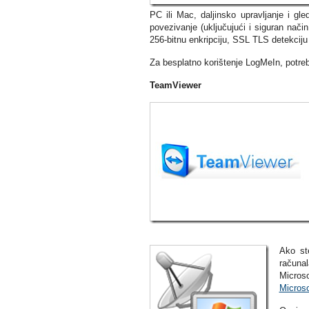
PC ili Mac, daljinsko upravljanje i g
povezivanje (uključujući i siguran nači
256-bitnu enkripciju, SSL TLS detekciju 
Za besplatno korištenje LogMeIn, potre
TeamViewer
Ako st
računa
Micros
Microso