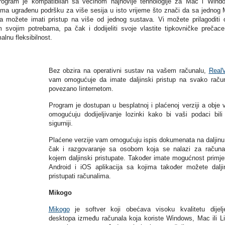
rogram je kompatibilan sa većinom najnovije tehnologije za Mac i Wind
 ima ugrađenu podršku za više sesija u isto vrijeme što znači da sa jednog
a možete imati pristup na više od jednog sustava. Vi možete prilagoditi 
 svojim potrebama, pa čak i dodijeliti svoje vlastite tipkovničke prečac
lnu fleksibilnost.
Bez obzira na operativni sustav na vašem računalu,
Real
vam omogućuje da imate daljinski pristup na svako raču
povezano Iinternetom.
Program je dostupan u besplatnoj i plaćenoj verziji a obje
omogućuju dodijeljivanje lozinki kako bi vaši podaci bili
sigurniji.
Plaćene verzije vam omogućuju ispis dokumenata na daljinu
čak i razgovaranje sa osobom koja se nalazi za račun
kojem daljinski pristupate. Također imate mogućnost primje
Android i iOS aplikacija sa kojima također možete dalji
pristupati računalima.
Mikogo
Mikogo
je softver koji obećava visoku kvalitetu dijelj
desktopa između računala koja koriste Windows, Mac ili L