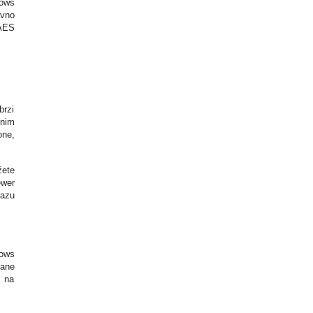
dows
ovno
 AES
brzi
enim
one,
žete
ewer
azu
dows
rane
o na