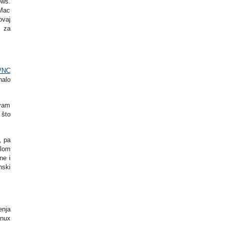
ows.
 Mac
ovaj
e za
VNC
nalo
 vam
 što
, pa
alom
ne i
nski
enja
inux