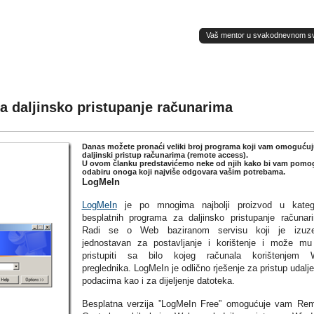
Vaš mentor u svakodnevnom sv(ij
a daljinsko pristupanje računarima
Danas možete pronaći veliki broj programa koji vam omogućuj
daljinski pristup računarima (remote access).
U ovom članku predstavićemo neke od njih kako bi vam pomog
odabiru onoga koji najviše odgovara vašim potrebama.
LogMeIn
LogMeIn
je po mnogima najbolji proizvod u kategor
besplatnih programa za daljinsko pristupanje računar
Radi se o Web baziranom servisu koji je izuze
jednostavan za postavljanje i korištenje i može m
pristupiti sa bilo kojeg računala korištenjem 
preglednika. LogMeIn je odlično rješenje za pristup udalj
podacima kao i za dijeljenje datoteka.
Besplatna verzija ”LogMeIn Free” omogućuje vam Re