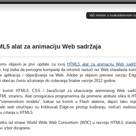
Vaš mentor u svakodnevnom sv(ij
ML5 alat za animaciju Web sadržaja
ms objavio je prvi update za svoj
HTML5 alat za animaciju Web sadrž
 koji treba da pomogne kompaniji da iskoristi rastući niz Web standarda kori
e aplikacija i objavljivanja na Web. Adobe je objavio preview verziju Ed
i obećao često ažuriranje do izdavanja finalne verzije 2012 godine.
 koristi HTML5, CSS i JavaScript za ubacivanje animiranog Web sadr
TML stranicu. Alat omogućava programerima da promene atribute slika ili 
“vremenskom modelu”, kakav se koristi u Flash alatima, dajući tako osj
ki web stručnjaci su kritikovali Edge-ov pristup kodiranju, ističući nedost
ju crtanja u HTML5.
retka od strane World Wide Web Consortium (W3C) u razvoju HTML5 stand
i izbor dizajnera.