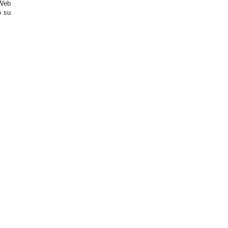
 Web
o su