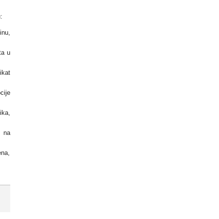
:
inu,
ta u
ikat
cije
ika,
d na
ena,