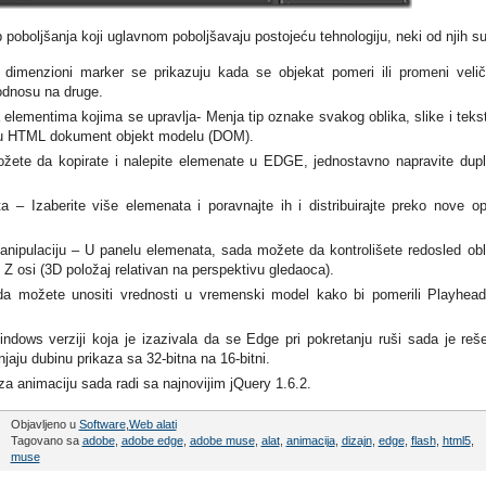
oboljšanja koji uglavnom poboljšavaju postojeću tehnologiju, neki od njih su
dimenzioni marker se prikazuju kada se objekat pomeri ili promeni velič
odnosu na druge.
elementima kojima se upravlja- Menja tip oznake svakog oblika, slike i teks
 u HTML dokument objekt modelu (DOM).
ete da kopirate i nalepite elemenate u EDGE, jednostavno napravite dupl
ta – Izaberite više elemenata i poravnajte ih i distribuirajte preko nove op
nipulaciju – U panelu elemenata, sada možete da kontrolišete redosled obl
 Z osi (3D položaj relativan na perspektivu gledaoca).
a možete unositi vrednosti u vremenski model kako bi pomerili Playhea
ows verziji koja je izazivala da se Edge pri pokretanju ruši sada je reš
jaju dubinu prikaza sa 32-bitna na 16-bitni.
a animaciju sada radi sa najnovijim jQuery 1.6.2.
Objavljeno u
Software
,
Web alati
Tagovano sa
adobe
,
adobe edge
,
adobe muse
,
alat
,
animacija
,
dizajn
,
edge
,
flash
,
html5
,
muse