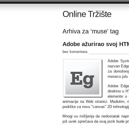
Online Tržište
Arhiva za ‘muse’ tag
Adobe ažurirao svoj HT
bez komentara
Adobe Syste
nazvan Edge,
za donošenj
mesecu julu 
Adobe Edge
direktno u H
elemente u 
animacije na Web stranici. Međutim, ne
podrške za novu "canvas" 2D tehnologi
Mnogi su mišljenja da nedostatak nap
još uvek sprečava da ovaj jezik bude prv