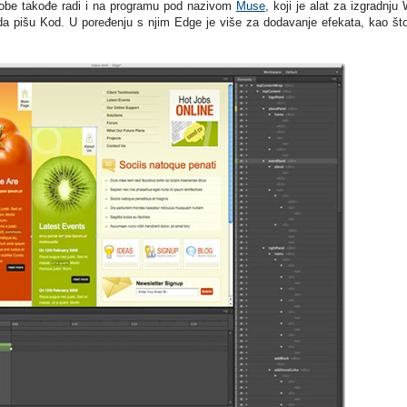
dobe takođe radi i na programu pod nazivom
Muse
, koji je alat za izgradnju
da pišu Kod. U poređenju s njim Edge je više za dodavanje efekata, kao št