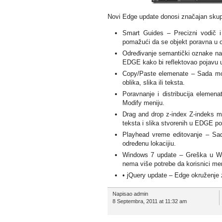
Novi Edge update donosi značajan skup p
Smart Guides – Precizni vodič i 
pomažući da se objekt poravna u 
Određivanje semantički oznake na 
EDGE kako bi reflektovao pojavu
Copy/Paste elemenate – Sada mož
oblika, slika ili teksta.
Poravnanje i distribucija elemena
Modify meniju.
Drag and drop z-index Z-indeks ma
teksta i slika stvorenih u EDGE po
Playhead vreme editovanje – Sad
određenu lokacijiu.
Windows 7 update – Greška u Wind
nema više potrebe da korisnici men
• jQuery update – Edge okruženje z
Napisao admin
8 Septembra, 2011 at 11:32 am