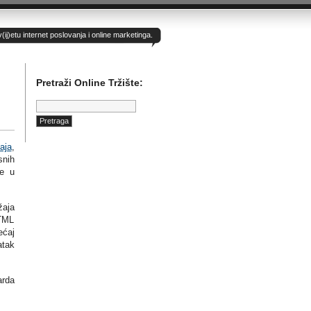
)etu internet poslovanja i online marketinga.
Pretraži Online Tržište:
Pretraga:
aja
,
snih
ge u
žaja
HTML
ećaj
atak
arda