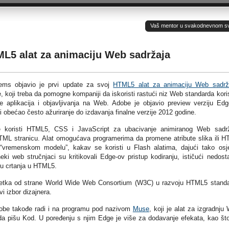
Vaš mentor u svakodnevnom sv(ij
ML5 alat za animaciju Web sadržaja
ms objavio je prvi update za svoj
HTML5 alat za animaciju Web sadrž
 koji treba da pomogne kompaniji da iskoristi rastući niz Web standarda kori
e aplikacija i objavljivanja na Web. Adobe je objavio preview verziju Ed
i obećao često ažuriranje do izdavanja finalne verzije 2012 godine.
 koristi HTML5, CSS i JavaScript za ubacivanje animiranog Web sadr
TML stranicu. Alat omogućava programerima da promene atribute slika ili 
“vremenskom modelu”, kakav se koristi u Flash alatima, dajući tako osj
ki web stručnjaci su kritikovali Edge-ov pristup kodiranju, ističući nedost
ju crtanja u HTML5.
retka od strane World Wide Web Consortium (W3C) u razvoju HTML5 stand
i izbor dizajnera.
dobe takođe radi i na programu pod nazivom
Muse
, koji je alat za izgradnju
da pišu Kod. U poređenju s njim Edge je više za dodavanje efekata, kao št