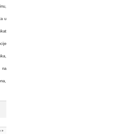
inu,
ta u
ikat
cije
ika,
d na
ena,
e
»