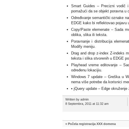
Smart Guides – Precizni vodič i 
pomažući da se objekt poravna u 
Određivanje semantički oznake na 
EDGE kako bi reflektovao pojavu
Copy/Paste elemenate – Sada mož
oblika, slika ili teksta.
Poravnanje i distribucija elemena
Modify meniju.
Drag and drop z-index Z-indeks ma
teksta i slika stvorenih u EDGE po
Playhead vreme editovanje – Sad
određenu lokacijiu.
Windows 7 update – Greška u Wind
nema više potrebe da korisnici men
• jQuery update – Edge okruženje z
Written by admin
8 Septembra, 2011 at 11:32 am
«
Počela registracija XXX domena