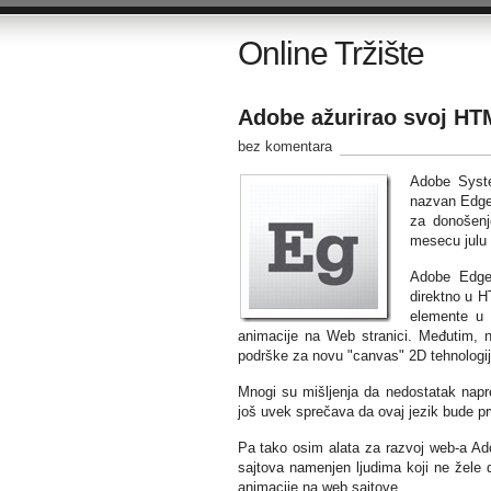
Online Tržište
Adobe ažurirao svoj HT
bez komentara
Adobe Syste
nazvan Edge,
za donošenj
mesecu julu 
Adobe Edge
direktno u H
elemente u 
animacije na Web stranici. Međutim, ne
podrške za novu "canvas" 2D tehnologi
Mnogi su mišljenja da nedostatak nap
još uvek sprečava da ovaj jezik bude prv
Pa tako osim alata za razvoj web-a A
sajtova namenjen ljudima koji ne žele 
animacije na web sajtove.