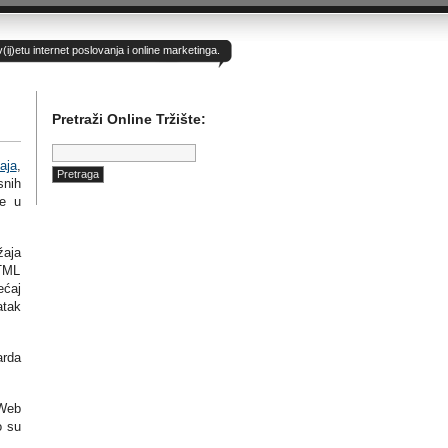
)etu internet poslovanja i online marketinga.
Pretraži Online Tržište:
Pretraga:
aja
,
snih
ge u
žaja
HTML
ećaj
atak
arda
 Web
o su